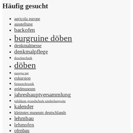
Häufig gesucht
agricola europe
ausstellung
backofen
burgruine döben
denkmalmesse
denkmalpflege
drucktechnik
döben
euorpa tag
exkursion
firmenchronik
geldmuseum
jahreshauptversammlung
jubiläum grundschule niederlungwitz
kalender
kleinstes museum deutschlands
lehmbau
lehmofen
ofenbau