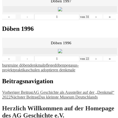
Döben 1997
«
‹
›
»
von
31
Döben 1996
Döben 1996
«
‹
›
»
von
22
burgruine döben
denkmalpflege
döben
pegasus-
projekt
praktika
schulen adoptieren denkmale
Beitragsnavigation
Vorheriger Beitrag
AG Geschichte als Aussteller auf der „Denkmal“
2022
Nächster Beitrag
Das kleinste Museum Deutschlands
Herzlich Willkommen auf der Homepage
des AG Geschichte e.V.