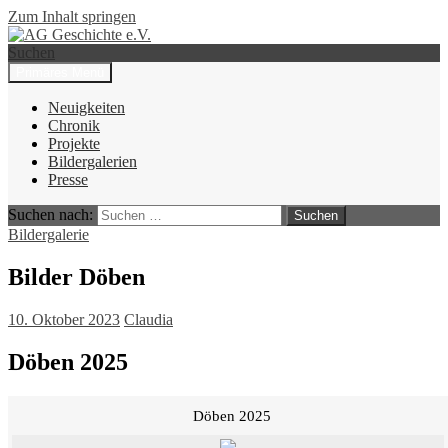
Zum Inhalt springen
Suchen
Primäres Menü
AG Geschichte e.V.
Neuigkeiten
Chronik
Projekte
Bildergalerien
Presse
Suchen nach:
Bildergalerie
Bilder Döben
10. Oktober 2023
Claudia
Döben 2025
Döben 2025