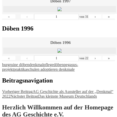
Döben 1997
«
‹
›
»
von
31
Döben 1996
Döben 1996
«
‹
›
»
von
22
burgruine döben
denkmalpflege
döben
pegasus-
projekt
praktika
schulen adoptieren denkmale
Beitragsnavigation
Vorheriger Beitrag
AG Geschichte als Aussteller auf der „Denkmal“
2022
Nächster Beitrag
Das kleinste Museum Deutschlands
Herzlich Willkommen auf der Homepage
des AG Geschichte e.V.