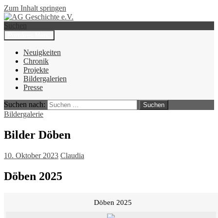
Zum Inhalt springen
Suchen
Primäres Menü
AG Geschichte e.V.
Neuigkeiten
Chronik
Projekte
Bildergalerien
Presse
Suchen nach:
Bildergalerie
Bilder Döben
10. Oktober 2023
Claudia
Döben 2025
Döben 2025