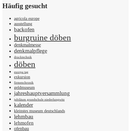
Häufig gesucht
agricola europe
ausstellung
backofen
burgruine döben
denkmalmesse
denkmalpflege
drucktechnik
döben
euorpa tag
exkursion
firmenchronik
geldmuseum
jahreshauptversammlung
jubiläum grundschule niederlungwitz
kalender
kleinstes museum deutschlands
lehmbau
lehmofen
ofenbau