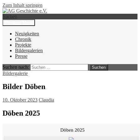
Zum Inhalt springen
Suchen
Primäres Menü
AG Geschichte e.V.
Neuigkeiten
Chronik
Projekte
Bildergalerien
Presse
Suchen nach:
Bildergalerie
Bilder Döben
10. Oktober 2023
Claudia
Döben 2025
Döben 2025