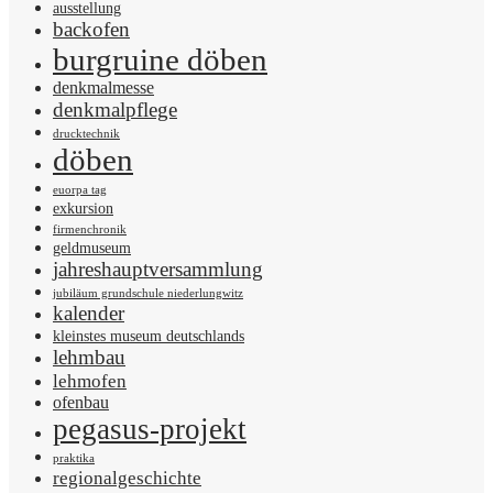
ausstellung
backofen
burgruine döben
denkmalmesse
denkmalpflege
drucktechnik
döben
euorpa tag
exkursion
firmenchronik
geldmuseum
jahreshauptversammlung
jubiläum grundschule niederlungwitz
kalender
kleinstes museum deutschlands
lehmbau
lehmofen
ofenbau
pegasus-projekt
praktika
regionalgeschichte