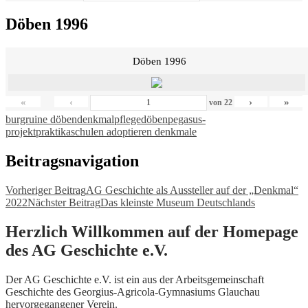
Döben 1996
Döben 1996
«
‹
›
»
von
22
burgruine döben
denkmalpflege
döben
pegasus-
projekt
praktika
schulen adoptieren denkmale
Beitragsnavigation
Vorheriger Beitrag
AG Geschichte als Aussteller auf der „Denkmal“
2022
Nächster Beitrag
Das kleinste Museum Deutschlands
Herzlich Willkommen auf der Homepage
des AG Geschichte e.V.
Der AG Geschichte e.V. ist ein aus der Arbeitsgemeinschaft
Geschichte des Georgius-Agricola-Gymnasiums Glauchau
hervorgegangener Verein.