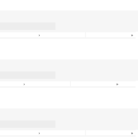
›
»
›
»
›
»