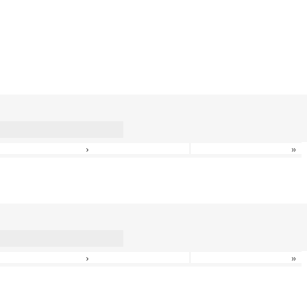
›
»
›
»