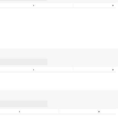
›
»
›
»
›
»