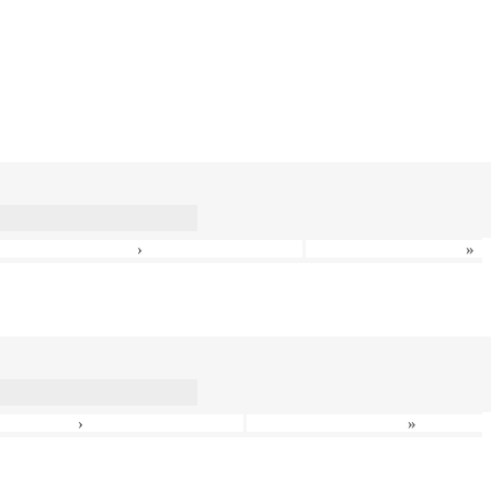
›
»
›
»