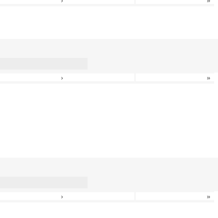
›
»
›
»
›
»