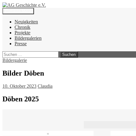
Zum
Inhalt
Suchen
Primäres Menü
springen
AG Geschichte e.V.
Neuigkeiten
Chronik
Projekte
Bildergalerien
Presse
Suchen
nach:
Bildergalerie
Bilder Döben
10. Oktober 2023
Claudia
Döben 2025
«