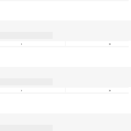
›
»
›
»