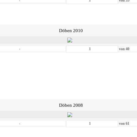
‹
von
35
Döben 2010
‹
von
40
Döben 2008
‹
von
61