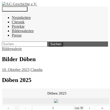
Zum
Inhalt
Suchen
Primäres Menü
springen
AG Geschichte e.V.
Neuigkeiten
Chronik
Projekte
Bildergalerien
Presse
Suchen
nach:
Bildergalerie
Bilder Döben
10. Oktober 2023
Claudia
Döben 2025
Döben 2025
«
‹
›
»
von
39