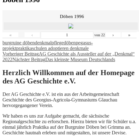
Döben 1996
«
‹
›
»
von
22
burgruine döben
denkmalpflege
döben
pegasus-
projekt
praktika
schulen adoptieren denkmale
Beitragsnavigation
Vorheriger Beitrag
AG Geschichte als Aussteller auf der „Denkmal“
2022
Nächster Beitrag
Das kleinste Museum Deutschlands
Herzlich Willkommen auf der Homepage
des AG Geschichte e.V.
Der AG Geschichte e.V. ist ein aus der Arbeitsgemeinschaft
Geschichte des Georgius-Agricola-Gymnasiums Glauchau
hervorgegangener Verein.
Wir haben es uns zur Aufgabe gemacht, die sächsische
Regionalgeschichte zu erforschen. Hierzu bieten wir für Schüler u.a.
einmal jährlich Praktika auf der Burgruine Döben bei Grimma an.
Geschichte hautnah erleben und mitgestalten, ist unsere Devise.