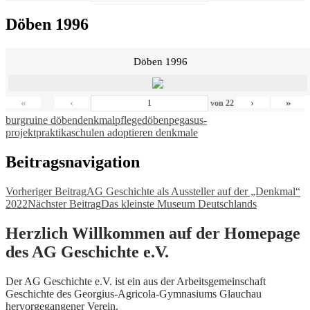
Döben 1996
Döben 1996
«
‹
›
»
von
22
burgruine döben
denkmalpflege
döben
pegasus-
projekt
praktika
schulen adoptieren denkmale
Beitragsnavigation
Vorheriger Beitrag
AG Geschichte als Aussteller auf der „Denkmal“
2022
Nächster Beitrag
Das kleinste Museum Deutschlands
Herzlich Willkommen auf der Homepage
des AG Geschichte e.V.
Der AG Geschichte e.V. ist ein aus der Arbeitsgemeinschaft
Geschichte des Georgius-Agricola-Gymnasiums Glauchau
hervorgegangener Verein.