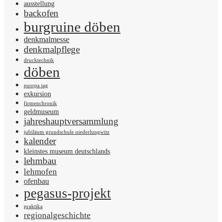
ausstellung
backofen
burgruine döben
denkmalmesse
denkmalpflege
drucktechnik
döben
euorpa tag
exkursion
firmenchronik
geldmuseum
jahreshauptversammlung
jubiläum grundschule niederlungwitz
kalender
kleinstes museum deutschlands
lehmbau
lehmofen
ofenbau
pegasus-projekt
praktika
regionalgeschichte