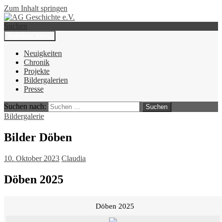
Zum Inhalt springen
Suchen
Primäres Menü
AG Geschichte e.V.
Neuigkeiten
Chronik
Projekte
Bildergalerien
Presse
Suchen nach:
Bildergalerie
Bilder Döben
10. Oktober 2023
Claudia
Döben 2025
Döben 2025