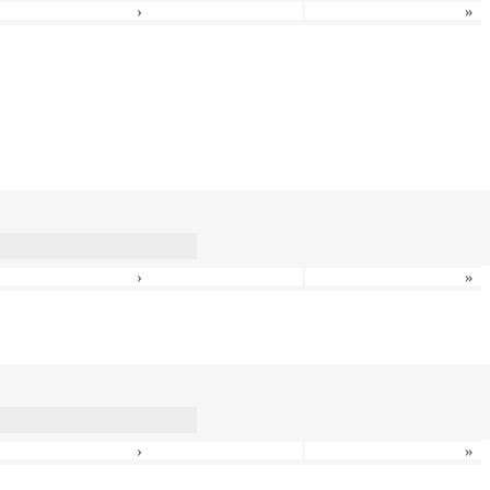
›
»
›
»
›
»