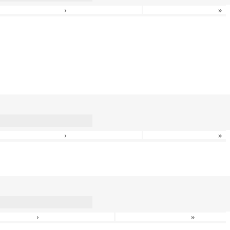
›
»
›
»
›
»