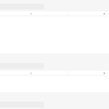
›
»
›
»