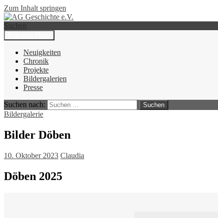
Zum Inhalt springen
Suchen
Primäres Menü
AG Geschichte e.V.
Neuigkeiten
Chronik
Projekte
Bildergalerien
Presse
Suchen nach:
Bildergalerie
Bilder Döben
10. Oktober 2023
Claudia
Döben 2025