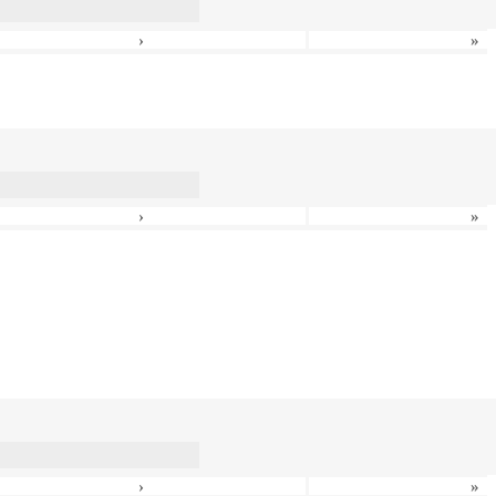
›
»
›
»
›
»