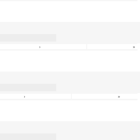
›
»
›
»