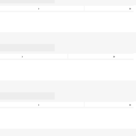
›
»
›
»
›
»