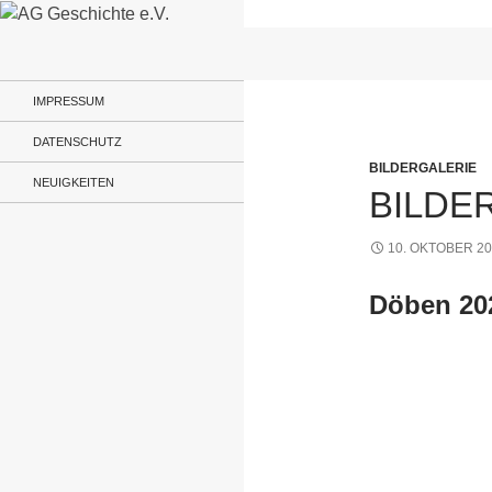
Zum
Inhalt
Suchen
AG Geschichte e.V.
springen
IMPRESSUM
DATENSCHUTZ
BILDERGALERIE
NEUIGKEITEN
BILDE
10. OKTOBER 2
Döben 20