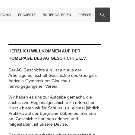
RONIK
PROJEKTE
BILDERGALERIEN
PRESSE
HERZLICH WILLKOMMEN AUF DER
HOMEPAGE DES AG GESCHICHTE E.V.
Der AG Geschichte e.V. ist ein aus der
Arbeitsgemeinschaft Geschichte des Georgius-
Agricola-Gymnasiums Glauchau
hervorgegangener Verein.
Wir haben es uns zur Aufgabe gemacht, die
sächsische Regionalgeschichte zu erforschen.
Hierzu bieten wir für Schüler u.a. einmal jährlich
Praktika auf der Burgruine Döben bei Grimma
an. Geschichte hautnah erleben und
mitgestalten, ist unsere Devise.
Darüber hinaus arbeiten wir auch regelmäßig