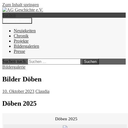
Zum Inhalt springen
Suchen
Primäres Menü
AG Geschichte e.V.
Neuigkeiten
Chronik
Projekte
Bildergalerien
Presse
Suchen nach:
Bildergalerie
Bilder Döben
10. Oktober 2023
Claudia
Döben 2025
Döben 2025