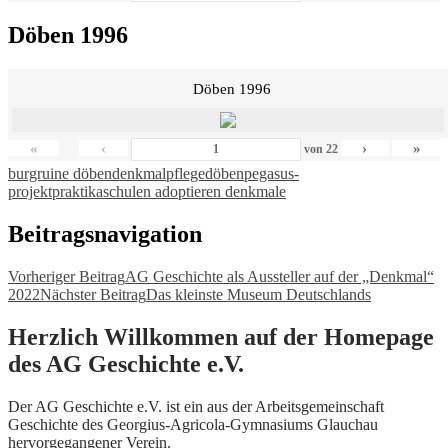
Döben 1996
Döben 1996
«
‹
›
»
von
22
burgruine döben
denkmalpflege
döben
pegasus-
projekt
praktika
schulen adoptieren denkmale
Beitragsnavigation
Vorheriger Beitrag
AG Geschichte als Aussteller auf der „Denkmal“
2022
Nächster Beitrag
Das kleinste Museum Deutschlands
Herzlich Willkommen auf der Homepage
des AG Geschichte e.V.
Der AG Geschichte e.V. ist ein aus der Arbeitsgemeinschaft
Geschichte des Georgius-Agricola-Gymnasiums Glauchau
hervorgegangener Verein.