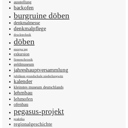
ausstellung
backofen
burgruine döben
denkmalmesse
denkmalpflege
drucktechnik
döben
euorpa tag
exkursion
firmenchronik
geldmuseum
jahreshauptversammlung
jubiläum grundschule niederlungwitz
kalender
kleinstes museum deutschlands
lehmbau
lehmofen
ofenbau
pegasus-projekt
praktika
regionalgeschichte