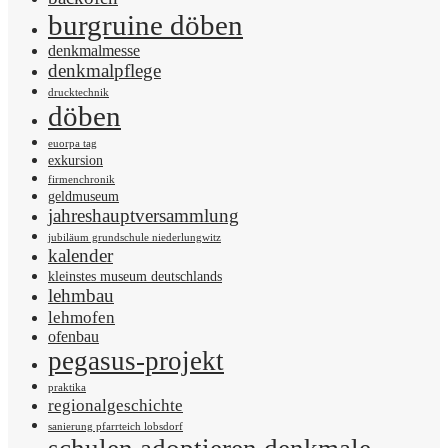
burgruine döben
denkmalmesse
denkmalpflege
drucktechnik
döben
euorpa tag
exkursion
firmenchronik
geldmuseum
jahreshauptversammlung
jubiläum grundschule niederlungwitz
kalender
kleinstes museum deutschlands
lehmbau
lehmofen
ofenbau
pegasus-projekt
praktika
regionalgeschichte
sanierung pfarrteich lobsdorf