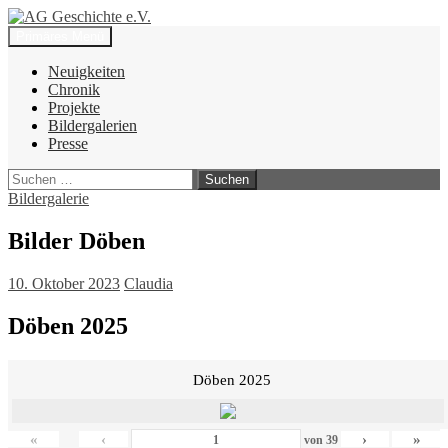
Zum
Inhalt
Suchen
Primäres Menü
springen
AG Geschichte e.V.
Neuigkeiten
Chronik
Projekte
Bildergalerien
Presse
Suchen
nach:
Bildergalerie
Bilder Döben
10. Oktober 2023
Claudia
Döben 2025
Döben 2025
«
‹
›
»
von
39