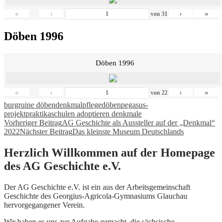
«
‹
›
»
von
31
Döben 1996
Döben 1996
«
‹
›
»
von
22
burgruine döben
denkmalpflege
döben
pegasus-
projekt
praktika
schulen adoptieren denkmale
Beitragsnavigation
Vorheriger Beitrag
AG Geschichte als Aussteller auf der „Denkmal“
2022
Nächster Beitrag
Das kleinste Museum Deutschlands
Herzlich Willkommen auf der Homepage
des AG Geschichte e.V.
Der AG Geschichte e.V. ist ein aus der Arbeitsgemeinschaft
Geschichte des Georgius-Agricola-Gymnasiums Glauchau
hervorgegangener Verein.
Wir haben es uns zur Aufgabe gemacht, die sächsische