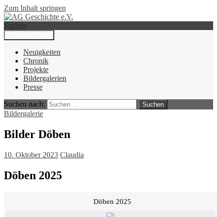
Zum Inhalt springen
Suchen
Primäres Menü
AG Geschichte e.V.
Neuigkeiten
Chronik
Projekte
Bildergalerien
Presse
Suchen nach:
Bildergalerie
Bilder Döben
10. Oktober 2023
Claudia
Döben 2025
Döben 2025