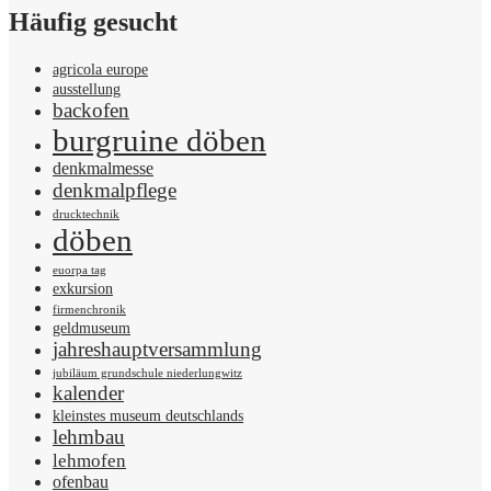
Häufig gesucht
agricola europe
ausstellung
backofen
burgruine döben
denkmalmesse
denkmalpflege
drucktechnik
döben
euorpa tag
exkursion
firmenchronik
geldmuseum
jahreshauptversammlung
jubiläum grundschule niederlungwitz
kalender
kleinstes museum deutschlands
lehmbau
lehmofen
ofenbau