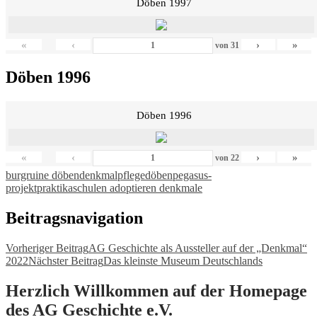
Döben 1997
«
‹
›
»
von
31
Döben 1996
Döben 1996
«
‹
›
»
von
22
burgruine döben
denkmalpflege
döben
pegasus-
projekt
praktika
schulen adoptieren denkmale
Beitragsnavigation
Vorheriger Beitrag
AG Geschichte als Aussteller auf der „Denkmal“
2022
Nächster Beitrag
Das kleinste Museum Deutschlands
Herzlich Willkommen auf der Homepage
des AG Geschichte e.V.