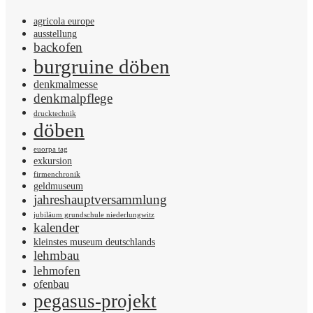
agricola europe
ausstellung
backofen
burgruine döben
denkmalmesse
denkmalpflege
drucktechnik
döben
euorpa tag
exkursion
firmenchronik
geldmuseum
jahreshauptversammlung
jubiläum grundschule niederlungwitz
kalender
kleinstes museum deutschlands
lehmbau
lehmofen
ofenbau
pegasus-projekt