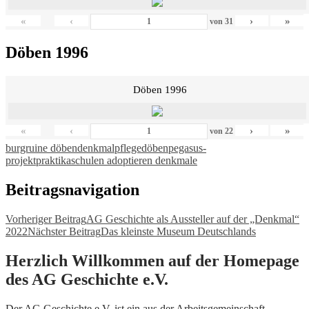
«
‹
›
»
von
31
Döben 1996
Döben 1996
«
‹
›
»
von
22
burgruine döben
denkmalpflege
döben
pegasus-
projekt
praktika
schulen adoptieren denkmale
Beitragsnavigation
Vorheriger Beitrag
AG Geschichte als Aussteller auf der „Denkmal“
2022
Nächster Beitrag
Das kleinste Museum Deutschlands
Herzlich Willkommen auf der Homepage
des AG Geschichte e.V.
Der AG Geschichte e.V. ist ein aus der Arbeitsgemeinschaft