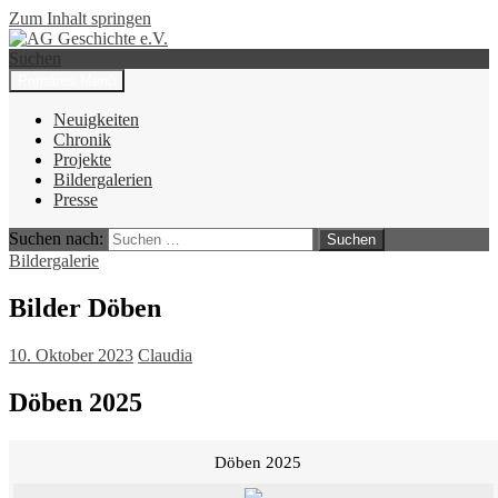
Zum Inhalt springen
Suchen
Primäres Menü
AG Geschichte e.V.
Neuigkeiten
Chronik
Projekte
Bildergalerien
Presse
Suchen nach:
Bildergalerie
Bilder Döben
10. Oktober 2023
Claudia
Döben 2025
Döben 2025