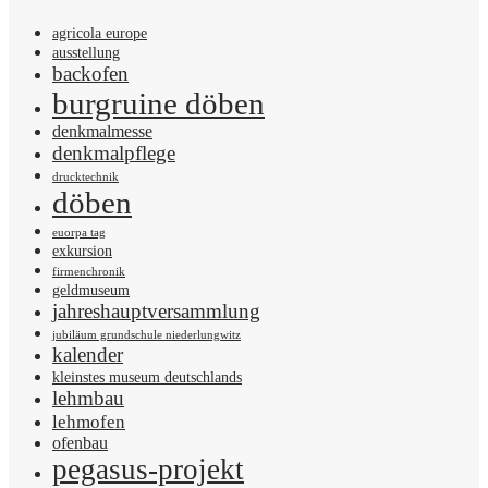
agricola europe
ausstellung
backofen
burgruine döben
denkmalmesse
denkmalpflege
drucktechnik
döben
euorpa tag
exkursion
firmenchronik
geldmuseum
jahreshauptversammlung
jubiläum grundschule niederlungwitz
kalender
kleinstes museum deutschlands
lehmbau
lehmofen
ofenbau
pegasus-projekt