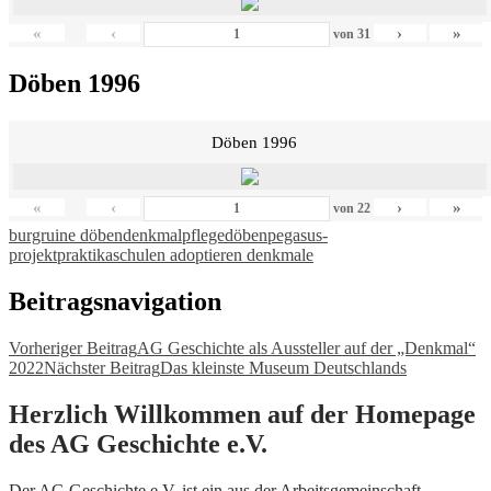
«
‹
›
»
von
31
Döben 1996
Döben 1996
«
‹
›
»
von
22
burgruine döben
denkmalpflege
döben
pegasus-
projekt
praktika
schulen adoptieren denkmale
Beitragsnavigation
Vorheriger Beitrag
AG Geschichte als Aussteller auf der „Denkmal“
2022
Nächster Beitrag
Das kleinste Museum Deutschlands
Herzlich Willkommen auf der Homepage
des AG Geschichte e.V.
Der AG Geschichte e.V. ist ein aus der Arbeitsgemeinschaft