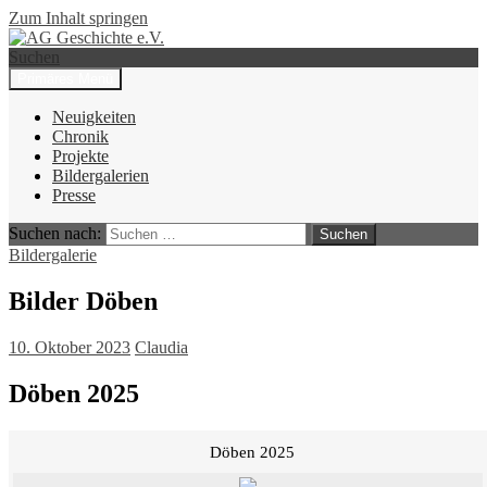
Zum Inhalt springen
Suchen
Primäres Menü
AG Geschichte e.V.
Neuigkeiten
Chronik
Projekte
Bildergalerien
Presse
Suchen nach:
Bildergalerie
Bilder Döben
10. Oktober 2023
Claudia
Döben 2025
Döben 2025