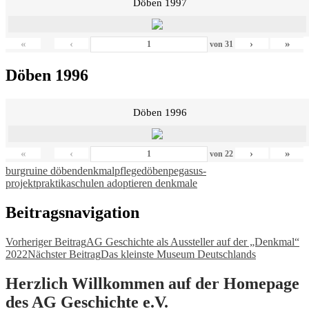
Döben 1997
«
‹
›
»
von
31
Döben 1996
Döben 1996
«
‹
›
»
von
22
burgruine döben
denkmalpflege
döben
pegasus-
projekt
praktika
schulen adoptieren denkmale
Beitragsnavigation
Vorheriger Beitrag
AG Geschichte als Aussteller auf der „Denkmal“
2022
Nächster Beitrag
Das kleinste Museum Deutschlands
Herzlich Willkommen auf der Homepage
des AG Geschichte e.V.