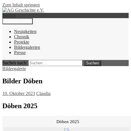
Zum Inhalt springen
Suchen
Primäres Menü
AG Geschichte e.V.
Neuigkeiten
Chronik
Projekte
Bildergalerien
Presse
Suchen nach:
Bildergalerie
Bilder Döben
10. Oktober 2023
Claudia
Döben 2025
Döben 2025