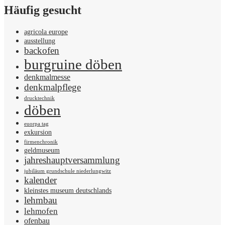
Häufig gesucht
agricola europe
ausstellung
backofen
burgruine döben
denkmalmesse
denkmalpflege
drucktechnik
döben
euorpa tag
exkursion
firmenchronik
geldmuseum
jahreshauptversammlung
jubiläum grundschule niederlungwitz
kalender
kleinstes museum deutschlands
lehmbau
lehmofen
ofenbau