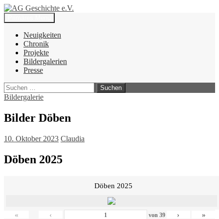
Zum
Inhalt
Suchen
Primäres Menü
springen
AG Geschichte e.V.
Neuigkeiten
Chronik
Projekte
Bildergalerien
Presse
Suchen
nach:
Bildergalerie
Bilder Döben
10. Oktober 2023
Claudia
Döben 2025
Döben 2025
«
‹
›
»
von
39