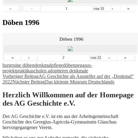
«
‹
›
»
von
31
Döben 1996
Döben 1996
«
‹
›
»
von
22
burgruine döben
denkmalpflege
döben
pegasus-
projekt
praktika
schulen adoptieren denkmale
Beitragsnavigation
Vorheriger Beitrag
AG Geschichte als Aussteller auf der „Denkmal“
2022
Nächster Beitrag
Das kleinste Museum Deutschlands
Herzlich Willkommen auf der Homepage
des AG Geschichte e.V.
Der AG Geschichte e.V. ist ein aus der Arbeitsgemeinschaft
Geschichte des Georgius-Agricola-Gymnasiums Glauchau
hervorgegangener Verein.
Wir haben es uns zur Aufgabe gemacht, die sächsische