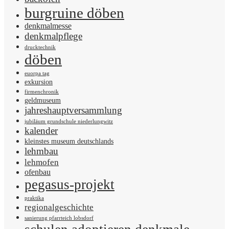
burgruine döben
denkmalmesse
denkmalpflege
drucktechnik
döben
euorpa tag
exkursion
firmenchronik
geldmuseum
jahreshauptversammlung
jubiläum grundschule niederlungwitz
kalender
kleinstes museum deutschlands
lehmbau
lehmofen
ofenbau
pegasus-projekt
praktika
regionalgeschichte
sanierung pfarrteich lobsdorf