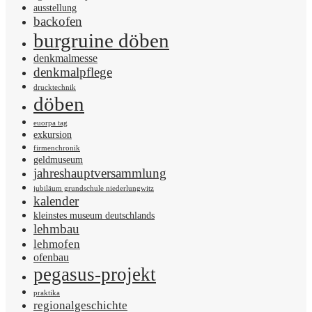
ausstellung
backofen
burgruine döben
denkmalmesse
denkmalpflege
drucktechnik
döben
euorpa tag
exkursion
firmenchronik
geldmuseum
jahreshauptversammlung
jubiläum grundschule niederlungwitz
kalender
kleinstes museum deutschlands
lehmbau
lehmofen
ofenbau
pegasus-projekt
praktika
regionalgeschichte