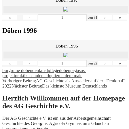
Döben 1997
«
‹
›
»
von
31
Döben 1996
Döben 1996
«
‹
›
»
von
22
burgruine döben
denkmalpflege
döben
pegasus-
projekt
praktika
schulen adoptieren denkmale
Beitragsnavigation
Vorheriger Beitrag
AG Geschichte als Aussteller auf der „Denkmal“
2022
Nächster Beitrag
Das kleinste Museum Deutschlands
Herzlich Willkommen auf der Homepage
des AG Geschichte e.V.
Der AG Geschichte e.V. ist ein aus der Arbeitsgemeinschaft
Geschichte des Georgius-Agricola-Gymnasiums Glauchau
hervorgegangener Verein.