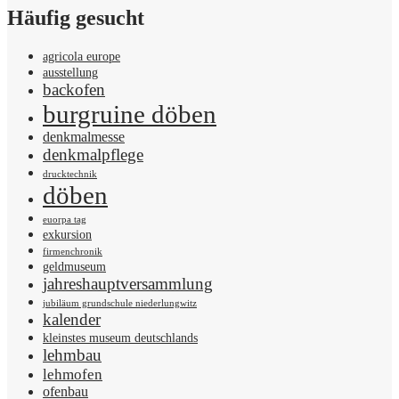
Häufig gesucht
agricola europe
ausstellung
backofen
burgruine döben
denkmalmesse
denkmalpflege
drucktechnik
döben
euorpa tag
exkursion
firmenchronik
geldmuseum
jahreshauptversammlung
jubiläum grundschule niederlungwitz
kalender
kleinstes museum deutschlands
lehmbau
lehmofen
ofenbau