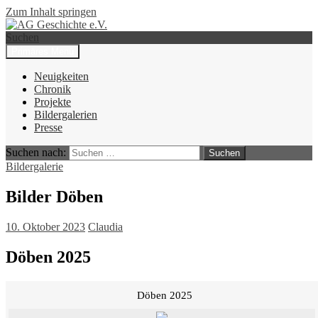
Zum Inhalt springen
Suchen
Primäres Menü
AG Geschichte e.V.
Neuigkeiten
Chronik
Projekte
Bildergalerien
Presse
Suchen nach:
Bildergalerie
Bilder Döben
10. Oktober 2023
Claudia
Döben 2025
Döben 2025