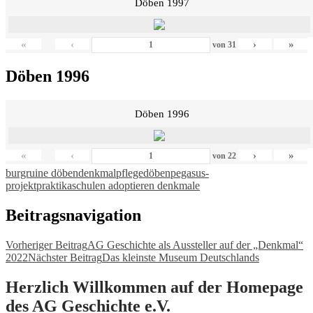
Döben 1997
«
‹
›
»
von
31
Döben 1996
Döben 1996
«
‹
›
»
von
22
burgruine döben
denkmalpflege
döben
pegasus-
projekt
praktika
schulen adoptieren denkmale
Beitragsnavigation
Vorheriger Beitrag
AG Geschichte als Aussteller auf der „Denkmal“
2022
Nächster Beitrag
Das kleinste Museum Deutschlands
Herzlich Willkommen auf der Homepage
des AG Geschichte e.V.