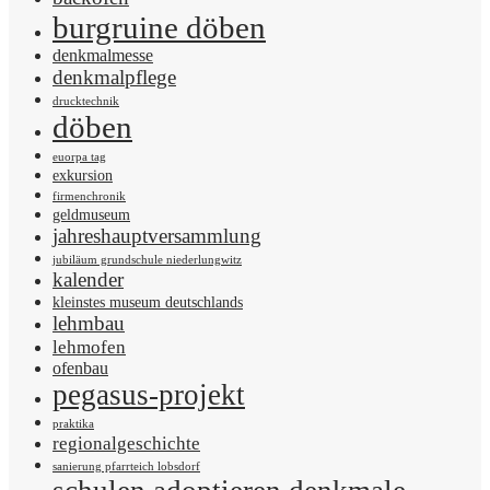
burgruine döben
denkmalmesse
denkmalpflege
drucktechnik
döben
euorpa tag
exkursion
firmenchronik
geldmuseum
jahreshauptversammlung
jubiläum grundschule niederlungwitz
kalender
kleinstes museum deutschlands
lehmbau
lehmofen
ofenbau
pegasus-projekt
praktika
regionalgeschichte
sanierung pfarrteich lobsdorf