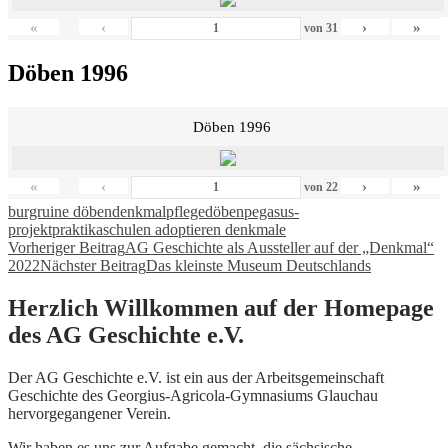
«
‹
›
»
von
31
Döben 1996
Döben 1996
«
‹
›
»
von
22
burgruine döben
denkmalpflege
döben
pegasus-
projekt
praktika
schulen adoptieren denkmale
Beitragsnavigation
Vorheriger Beitrag
AG Geschichte als Aussteller auf der „Denkmal“
2022
Nächster Beitrag
Das kleinste Museum Deutschlands
Herzlich Willkommen auf der Homepage
des AG Geschichte e.V.
Der AG Geschichte e.V. ist ein aus der Arbeitsgemeinschaft
Geschichte des Georgius-Agricola-Gymnasiums Glauchau
hervorgegangener Verein.
Wir haben es uns zur Aufgabe gemacht, die sächsische