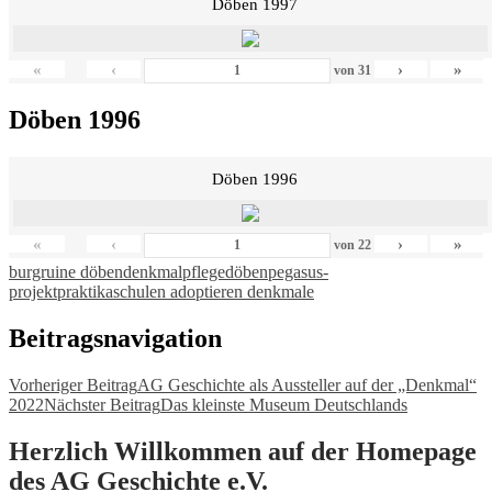
Döben 1997
«
‹
›
»
von
31
Döben 1996
Döben 1996
«
‹
›
»
von
22
burgruine döben
denkmalpflege
döben
pegasus-
projekt
praktika
schulen adoptieren denkmale
Beitragsnavigation
Vorheriger Beitrag
AG Geschichte als Aussteller auf der „Denkmal“
2022
Nächster Beitrag
Das kleinste Museum Deutschlands
Herzlich Willkommen auf der Homepage
des AG Geschichte e.V.