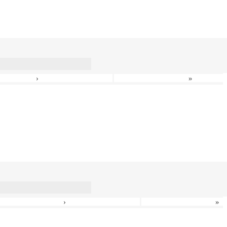
›
»
›
»