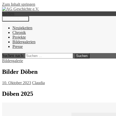
Zum Inhalt springen
Suchen
Primäres Menü
AG Geschichte e.V.
Neuigkeiten
Chronik
Projekte
Bildergalerien
Presse
Suchen nach:
Bildergalerie
Bilder Döben
10. Oktober 2023
Claudia
Döben 2025