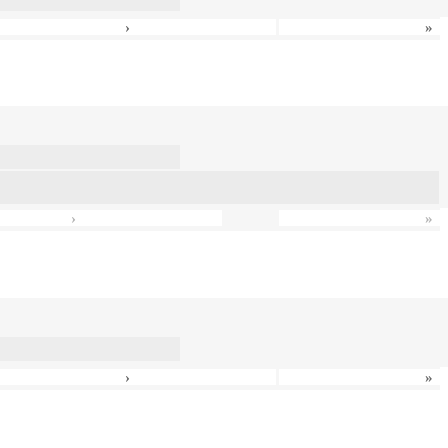
›
»
›
»
›
»