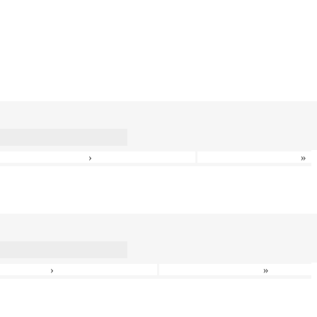
›
»
›
»