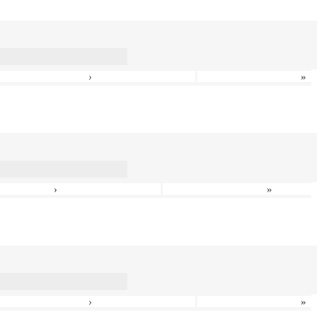
›
»
›
»
›
»