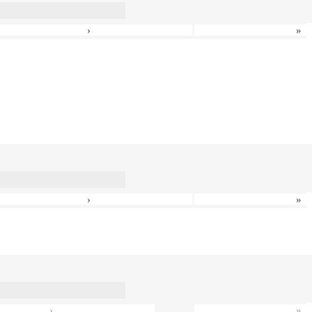
›
»
›
»
›
»