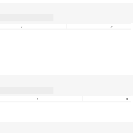
›
»
›
»