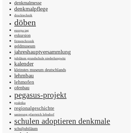
denkmalmesse
denkmalpflege
drucktechnik
döben
euorpa tag
exkursion
firmenchronik
geldmuseum
jahreshauptversammlung
jubiläum grundschule niederlungwitz
kalender
kleinstes museum deutschlands
lehmbau
lehmofen
ofenbau
pegasus-projekt
praktika
regionalgeschichte
sanierung pfarrteich lobsdorf
schulen adoptieren denkmale
schuljubiläum