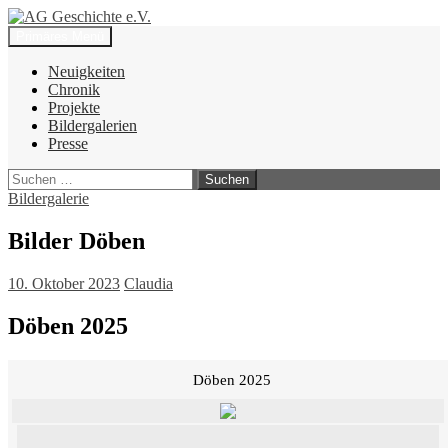
Zum
Inhalt
Suchen
Primäres Menü
springen
AG Geschichte e.V.
Neuigkeiten
Chronik
Projekte
Bildergalerien
Presse
Suchen
nach:
Bildergalerie
Bilder Döben
10. Oktober 2023
Claudia
Döben 2025
Döben 2025