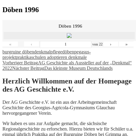
Döben 1996
Döben 1996
«
‹
›
»
von
22
burgruine döben
denkmalpflege
döben
pegasus-
projekt
praktika
schulen adoptieren denkmale
Beitragsnavigation
Vorheriger Beitrag
AG Geschichte als Aussteller auf der „Denkmal“
2022
Nächster Beitrag
Das kleinste Museum Deutschlands
Herzlich Willkommen auf der Homepage
des AG Geschichte e.V.
Der AG Geschichte e.V. ist ein aus der Arbeitsgemeinschaft
Geschichte des Georgius-Agricola-Gymnasiums Glauchau
hervorgegangener Verein.
Wir haben es uns zur Aufgabe gemacht, die sächsische
Regionalgeschichte zu erforschen. Hierzu bieten wir für Schüler u.a.
einmal jährlich Praktika auf der Burgruine Döben bei Grimma an.