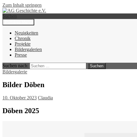
Zum Inhalt springen
Suchen
Primäres Menü
AG Geschichte e.V.
Neuigkeiten
Chronik
Projekte
Bildergalerien
Presse
Suchen nach:
Bildergalerie
Bilder Döben
10. Oktober 2023
Claudia
Döben 2025