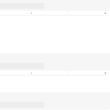
›
»
›
»