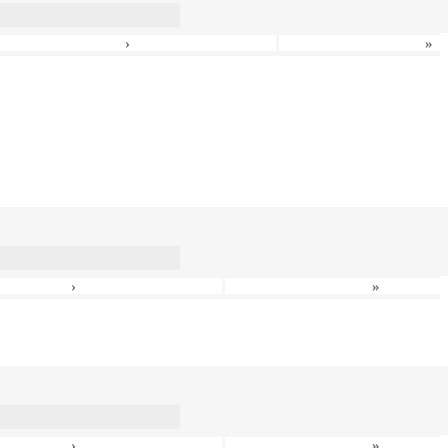
›
»
›
»
›
»