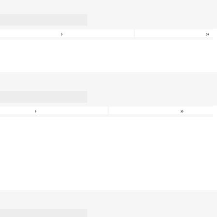
›
»
›
»