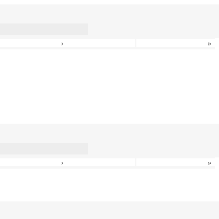
›
»
›
»