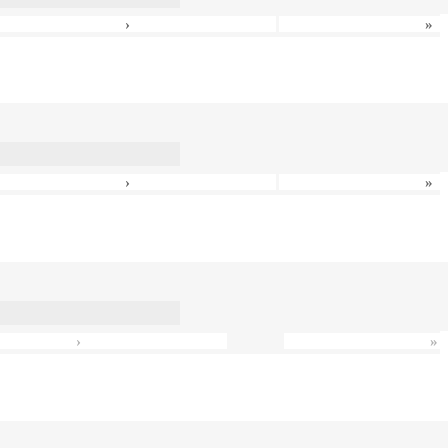
›
»
›
»
›
»