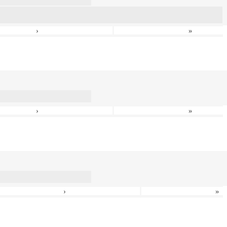
›
»
›
»
›
»