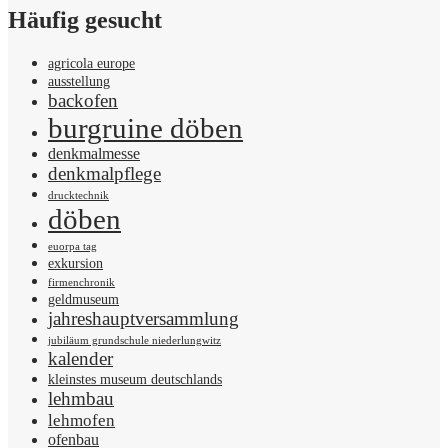
Häufig gesucht
agricola europe
ausstellung
backofen
burgruine döben
denkmalmesse
denkmalpflege
drucktechnik
döben
euorpa tag
exkursion
firmenchronik
geldmuseum
jahreshauptversammlung
jubiläum grundschule niederlungwitz
kalender
kleinstes museum deutschlands
lehmbau
lehmofen
ofenbau