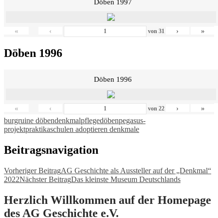
Döben 1997
«
‹
›
»
von
31
Döben 1996
Döben 1996
«
‹
›
»
von
22
burgruine döben
denkmalpflege
döben
pegasus-
projekt
praktika
schulen adoptieren denkmale
Beitragsnavigation
Vorheriger Beitrag
AG Geschichte als Aussteller auf der „Denkmal“
2022
Nächster Beitrag
Das kleinste Museum Deutschlands
Herzlich Willkommen auf der Homepage
des AG Geschichte e.V.