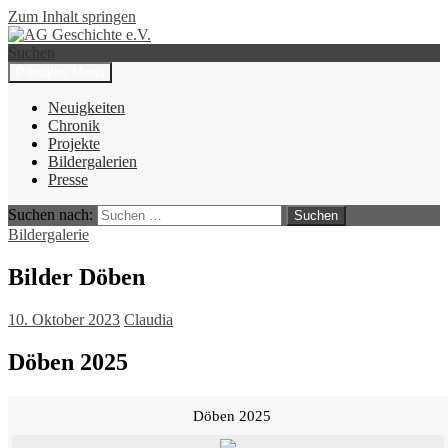
Zum Inhalt springen
Suchen
Primäres Menü
AG Geschichte e.V.
Neuigkeiten
Chronik
Projekte
Bildergalerien
Presse
Suchen nach:
Bildergalerie
Bilder Döben
10. Oktober 2023
Claudia
Döben 2025
Döben 2025