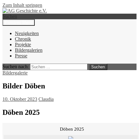
Zum Inhalt springen
Suchen
Primäres Menü
AG Geschichte e.V.
Neuigkeiten
Chronik
Projekte
Bildergalerien
Presse
Suchen nach:
Bildergalerie
Bilder Döben
10. Oktober 2023
Claudia
Döben 2025
Döben 2025