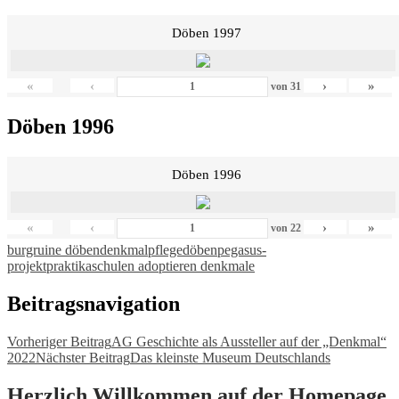
Döben 1997
«
‹
›
»
von
31
Döben 1996
Döben 1996
«
‹
›
»
von
22
burgruine döben
denkmalpflege
döben
pegasus-
projekt
praktika
schulen adoptieren denkmale
Beitragsnavigation
Vorheriger Beitrag
AG Geschichte als Aussteller auf der „Denkmal“
2022
Nächster Beitrag
Das kleinste Museum Deutschlands
Herzlich Willkommen auf der Homepage