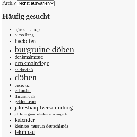
Archiv
Häufig gesucht
agricola europe
ausstellung
backofen
burgruine döben
denkmalmesse
denkmalpflege
drucktechnik
döben
euorpa tag
exkursion
firmenchronik
geldmuseum
jahreshauptversammlung
jubiläum grundschule niederlungwitz
kalender
kleinstes museum deutschlands
lehmbau