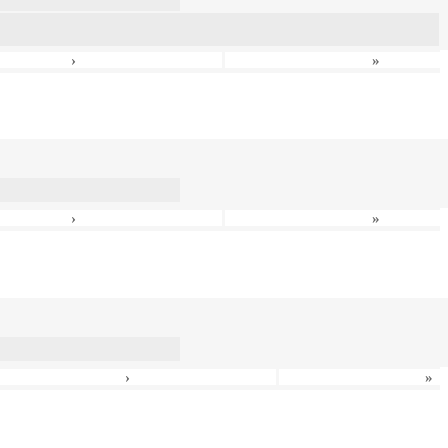
›
»
›
»
›
»