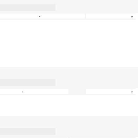
›
»
›
»