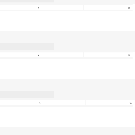
›
»
›
»
›
»