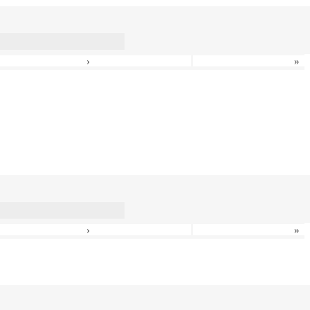
›
»
›
»