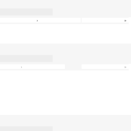
›
»
›
»