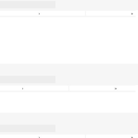
›
»
›
»
›
»