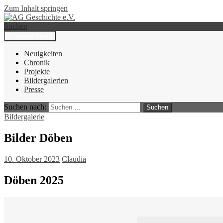
Zum Inhalt springen
Suchen
Primäres Menü
AG Geschichte e.V.
Neuigkeiten
Chronik
Projekte
Bildergalerien
Presse
Suchen nach:
Bildergalerie
Bilder Döben
10. Oktober 2023
Claudia
Döben 2025