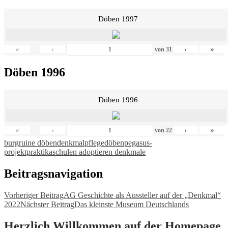
Döben 1997
«
‹
›
»
von
31
Döben 1996
Döben 1996
«
‹
›
»
von
22
burgruine döben
denkmalpflege
döben
pegasus-
projekt
praktika
schulen adoptieren denkmale
Beitragsnavigation
Vorheriger Beitrag
AG Geschichte als Aussteller auf der „Denkmal“
2022
Nächster Beitrag
Das kleinste Museum Deutschlands
Herzlich Willkommen auf der Homepage