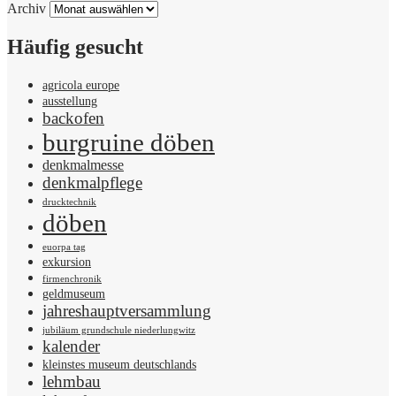
Archiv
Häufig gesucht
agricola europe
ausstellung
backofen
burgruine döben
denkmalmesse
denkmalpflege
drucktechnik
döben
euorpa tag
exkursion
firmenchronik
geldmuseum
jahreshauptversammlung
jubiläum grundschule niederlungwitz
kalender
kleinstes museum deutschlands
lehmbau