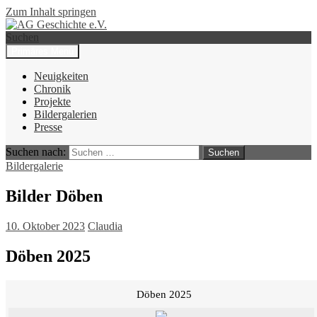
Zum Inhalt springen
Suchen
Primäres Menü
AG Geschichte e.V.
Neuigkeiten
Chronik
Projekte
Bildergalerien
Presse
Suchen nach:
Bildergalerie
Bilder Döben
10. Oktober 2023
Claudia
Döben 2025
Döben 2025