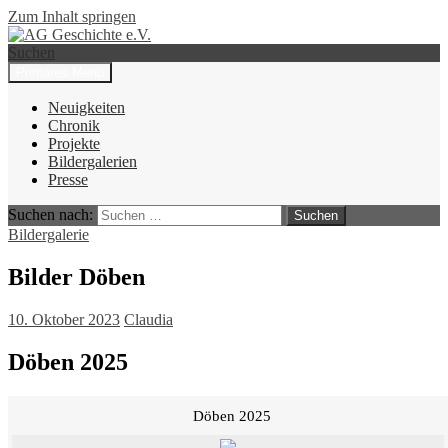
Zum Inhalt springen
Suchen
Primäres Menü
AG Geschichte e.V.
Neuigkeiten
Chronik
Projekte
Bildergalerien
Presse
Suchen nach:
Bildergalerie
Bilder Döben
10. Oktober 2023
Claudia
Döben 2025
Döben 2025