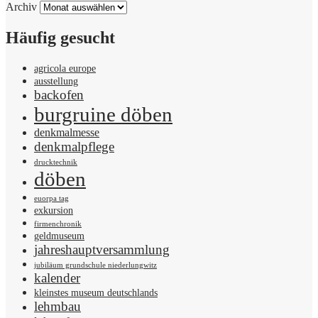
Archiv
Häufig gesucht
agricola europe
ausstellung
backofen
burgruine döben
denkmalmesse
denkmalpflege
drucktechnik
döben
euorpa tag
exkursion
firmenchronik
geldmuseum
jahreshauptversammlung
jubiläum grundschule niederlungwitz
kalender
kleinstes museum deutschlands
lehmbau