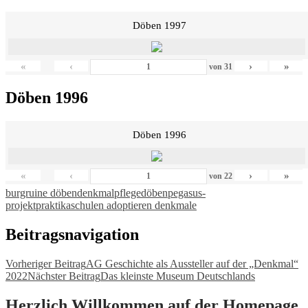
Döben 1997
«
‹
›
»
von
31
Döben 1996
Döben 1996
«
‹
›
»
von
22
burgruine döben
denkmalpflege
döben
pegasus-
projekt
praktika
schulen adoptieren denkmale
Beitragsnavigation
Vorheriger Beitrag
AG Geschichte als Aussteller auf der „Denkmal“
2022
Nächster Beitrag
Das kleinste Museum Deutschlands
Herzlich Willkommen auf der Homepage