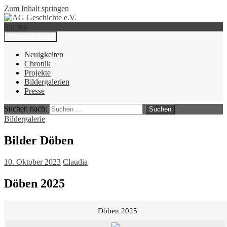
Zum Inhalt springen
Suchen
Primäres Menü
AG Geschichte e.V.
Neuigkeiten
Chronik
Projekte
Bildergalerien
Presse
Suchen nach:
Bildergalerie
Bilder Döben
10. Oktober 2023
Claudia
Döben 2025
Döben 2025