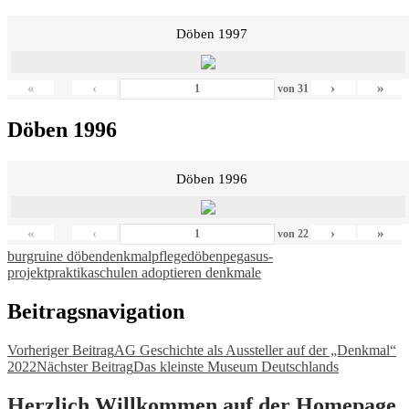
Döben 1997
«
‹
›
»
von
31
Döben 1996
Döben 1996
«
‹
›
»
von
22
burgruine döben
denkmalpflege
döben
pegasus-
projekt
praktika
schulen adoptieren denkmale
Beitragsnavigation
Vorheriger Beitrag
AG Geschichte als Aussteller auf der „Denkmal“
2022
Nächster Beitrag
Das kleinste Museum Deutschlands
Herzlich Willkommen auf der Homepage