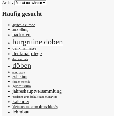
Archiv
Häufig gesucht
agricola europe
ausstellung
backofen
burgruine döben
denkmalmesse
denkmalpflege
drucktechnik
döben
euorpa tag
exkursion
firmenchronik
geldmuseum
jahreshauptversammlung
jubiläum grundschule niederlungwitz
kalender
kleinstes museum deutschlands
lehmbau