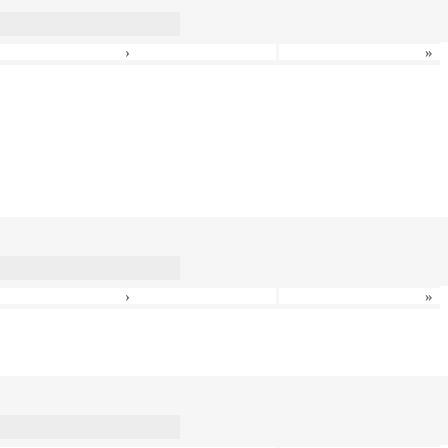
›
»
›
»