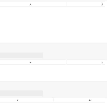
›
»
›
»
›
»