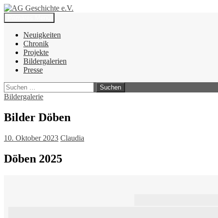
Zum
Inhalt
Suchen
Primäres Menü
springen
AG Geschichte e.V.
Neuigkeiten
Chronik
Projekte
Bildergalerien
Presse
Suchen
nach:
Bildergalerie
Bilder Döben
10. Oktober 2023
Claudia
Döben 2025