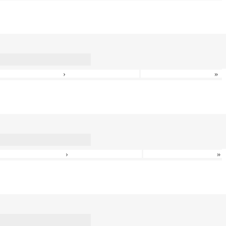
›
»
›
»