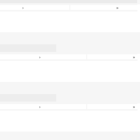
›
»
›
»
›
»