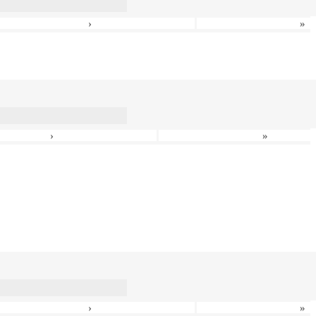
›
»
›
»
›
»