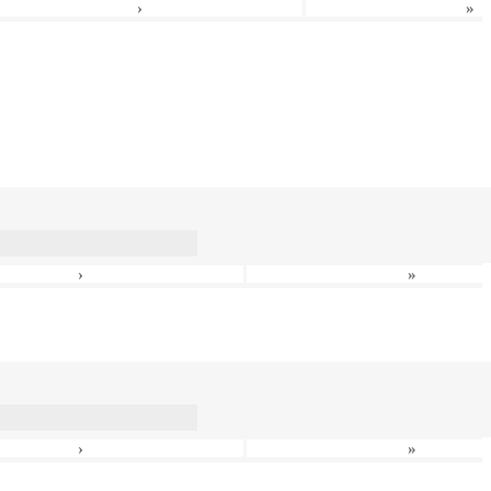
›
»
›
»
›
»