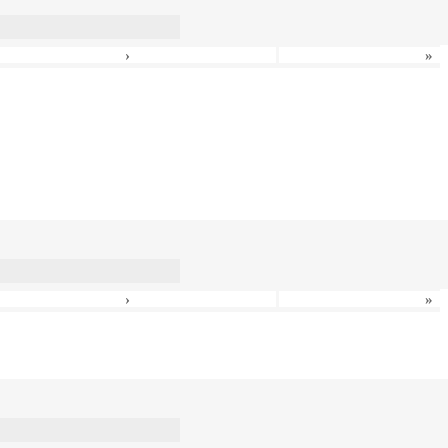
›
»
›
»