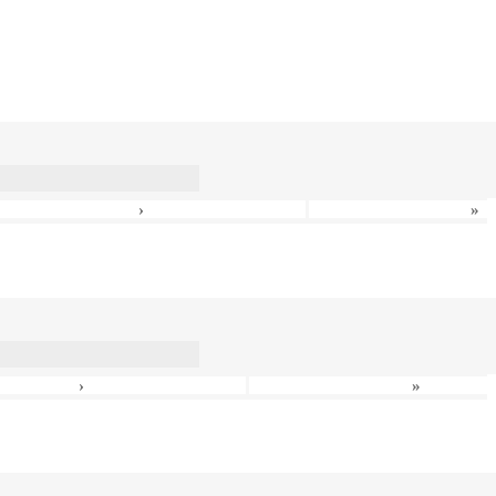
›
»
›
»