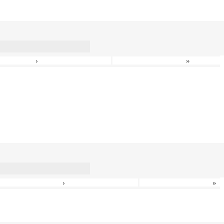
›
»
›
»