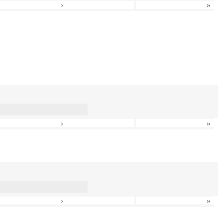
›
»
›
»
›
»