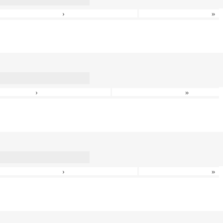
›
»
›
»
›
»