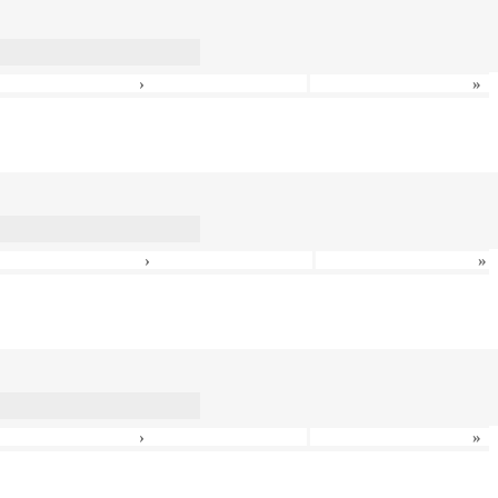
›
»
›
»
›
»