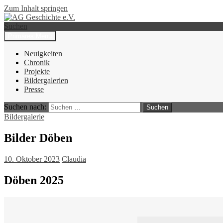
Zum Inhalt springen
Suchen
Primäres Menü
AG Geschichte e.V.
Neuigkeiten
Chronik
Projekte
Bildergalerien
Presse
Suchen nach:
Bildergalerie
Bilder Döben
10. Oktober 2023
Claudia
Döben 2025