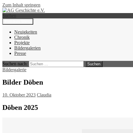
Zum Inhalt springen
Suchen
Primäres Menü
AG Geschichte e.V.
Neuigkeiten
Chronik
Projekte
Bildergalerien
Presse
Suchen nach:
Bildergalerie
Bilder Döben
10. Oktober 2023
Claudia
Döben 2025