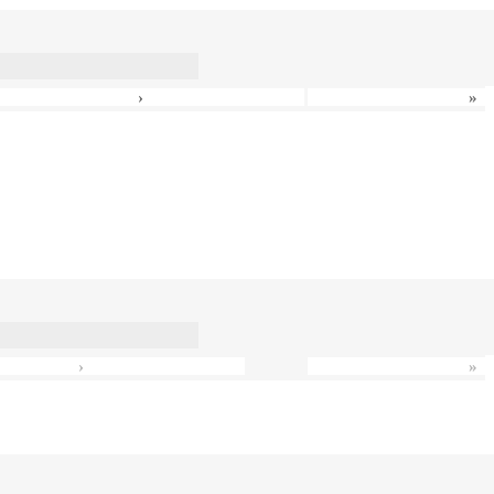
›
»
›
»