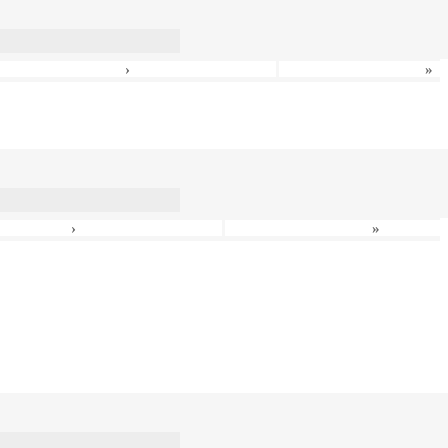
›
»
›
»