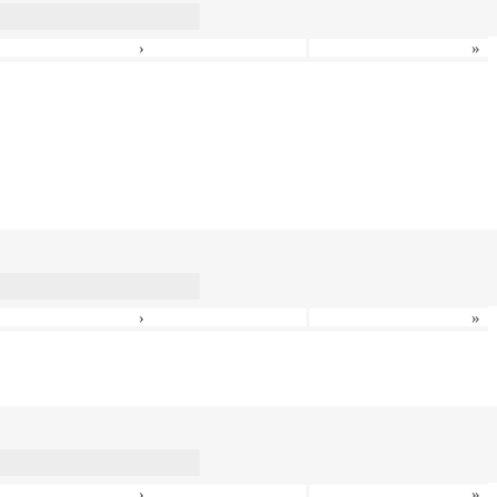
›
»
›
»
›
»