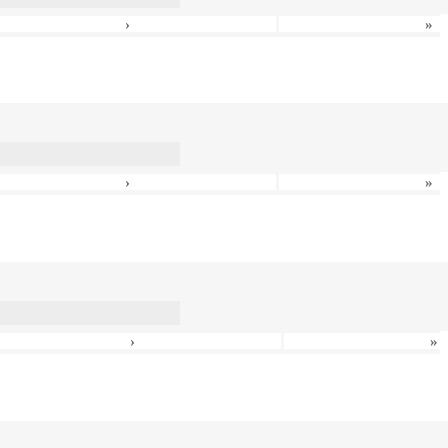
›
»
›
»
›
»