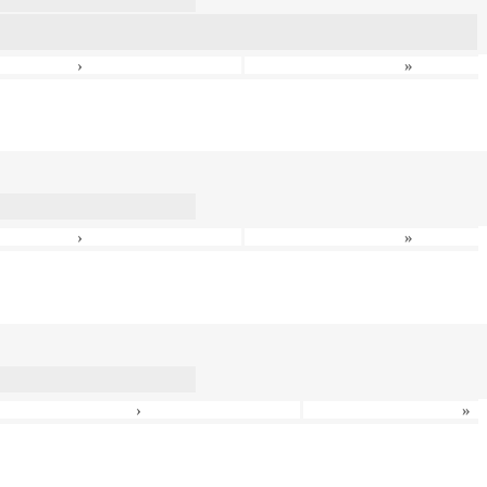
›
»
›
»
›
»