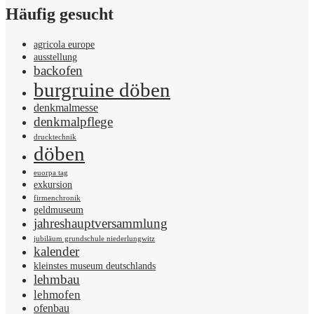
Häufig gesucht
agricola europe
ausstellung
backofen
burgruine döben
denkmalmesse
denkmalpflege
drucktechnik
döben
euorpa tag
exkursion
firmenchronik
geldmuseum
jahreshauptversammlung
jubiläum grundschule niederlungwitz
kalender
kleinstes museum deutschlands
lehmbau
lehmofen
ofenbau