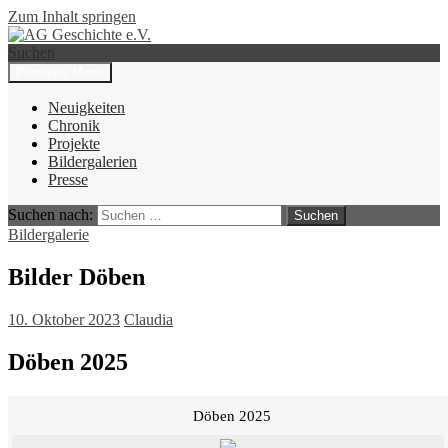
Zum Inhalt springen
Suchen
Primäres Menü
AG Geschichte e.V.
Neuigkeiten
Chronik
Projekte
Bildergalerien
Presse
Suchen nach:
Bildergalerie
Bilder Döben
10. Oktober 2023
Claudia
Döben 2025
Döben 2025