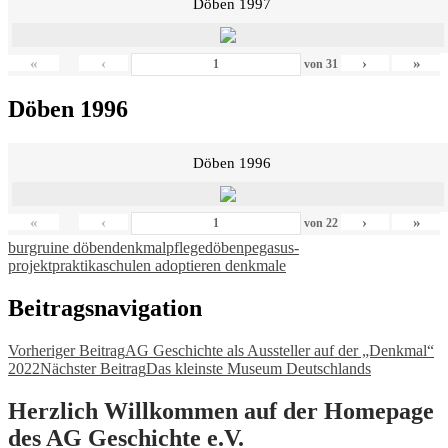
Döben 1997
«
‹
›
»
von
31
Döben 1996
Döben 1996
«
‹
›
»
von
22
burgruine döben
denkmalpflege
döben
pegasus-
projekt
praktika
schulen adoptieren denkmale
Beitragsnavigation
Vorheriger Beitrag
AG Geschichte als Aussteller auf der „Denkmal“
2022
Nächster Beitrag
Das kleinste Museum Deutschlands
Herzlich Willkommen auf der Homepage
des AG Geschichte e.V.