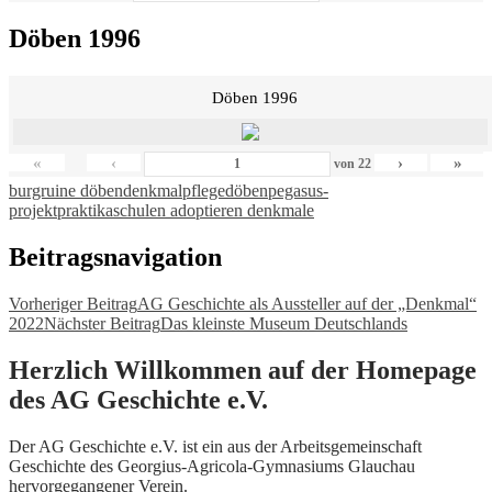
Döben 1996
Döben 1996
«
‹
›
»
von
22
burgruine döben
denkmalpflege
döben
pegasus-
projekt
praktika
schulen adoptieren denkmale
Beitragsnavigation
Vorheriger Beitrag
AG Geschichte als Aussteller auf der „Denkmal“
2022
Nächster Beitrag
Das kleinste Museum Deutschlands
Herzlich Willkommen auf der Homepage
des AG Geschichte e.V.
Der AG Geschichte e.V. ist ein aus der Arbeitsgemeinschaft
Geschichte des Georgius-Agricola-Gymnasiums Glauchau
hervorgegangener Verein.