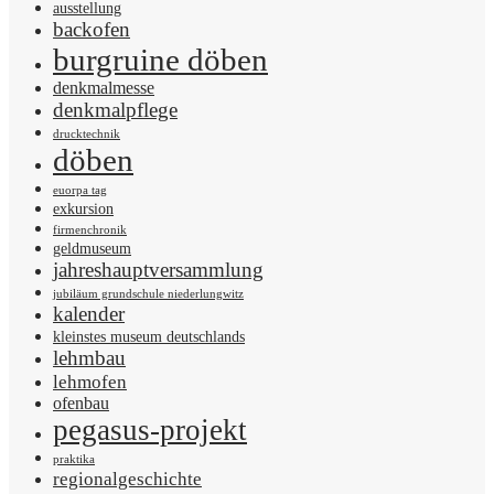
ausstellung
backofen
burgruine döben
denkmalmesse
denkmalpflege
drucktechnik
döben
euorpa tag
exkursion
firmenchronik
geldmuseum
jahreshauptversammlung
jubiläum grundschule niederlungwitz
kalender
kleinstes museum deutschlands
lehmbau
lehmofen
ofenbau
pegasus-projekt
praktika
regionalgeschichte