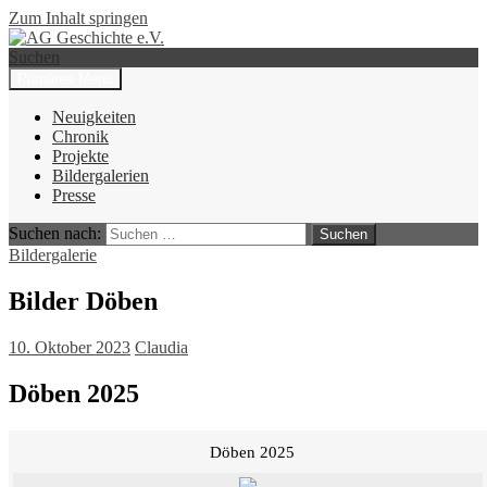
Zum Inhalt springen
Suchen
Primäres Menü
AG Geschichte e.V.
Neuigkeiten
Chronik
Projekte
Bildergalerien
Presse
Suchen nach:
Bildergalerie
Bilder Döben
10. Oktober 2023
Claudia
Döben 2025
Döben 2025