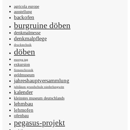
agricola europe
ausstellung
backofen
burgruine döben
denkmalmesse
denkmalpflege
drucktechnik
döben
euorpa tag
exkursion
firmenchronik
geldmuseum
jahreshauptversammlung
jubiläum grundschule niederlungwitz
kalender
kleinstes museum deutschlands
lehmbau
lehmofen
ofenbau
pegasus-projekt