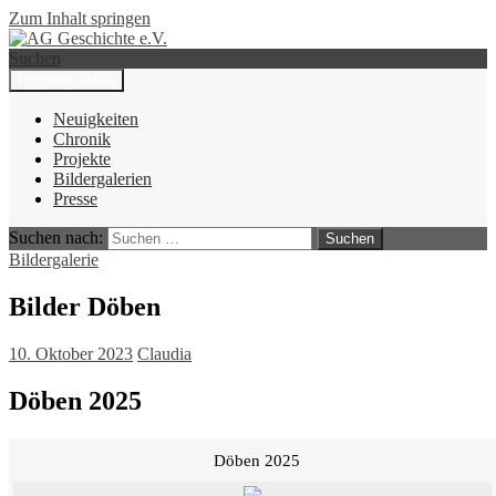
Zum Inhalt springen
Suchen
Primäres Menü
AG Geschichte e.V.
Neuigkeiten
Chronik
Projekte
Bildergalerien
Presse
Suchen nach:
Bildergalerie
Bilder Döben
10. Oktober 2023
Claudia
Döben 2025
Döben 2025