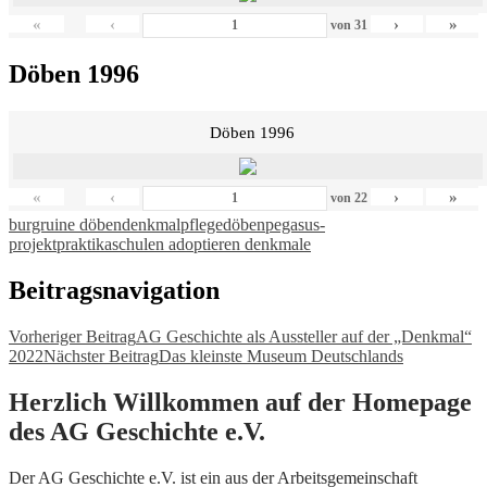
«
‹
›
»
von
31
Döben 1996
Döben 1996
«
‹
›
»
von
22
burgruine döben
denkmalpflege
döben
pegasus-
projekt
praktika
schulen adoptieren denkmale
Beitragsnavigation
Vorheriger Beitrag
AG Geschichte als Aussteller auf der „Denkmal“
2022
Nächster Beitrag
Das kleinste Museum Deutschlands
Herzlich Willkommen auf der Homepage
des AG Geschichte e.V.
Der AG Geschichte e.V. ist ein aus der Arbeitsgemeinschaft