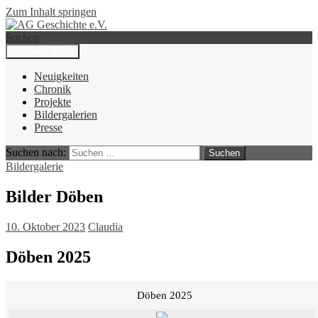
Zum Inhalt springen
Suchen
Primäres Menü
AG Geschichte e.V.
Neuigkeiten
Chronik
Projekte
Bildergalerien
Presse
Suchen nach:
Bildergalerie
Bilder Döben
10. Oktober 2023
Claudia
Döben 2025
Döben 2025