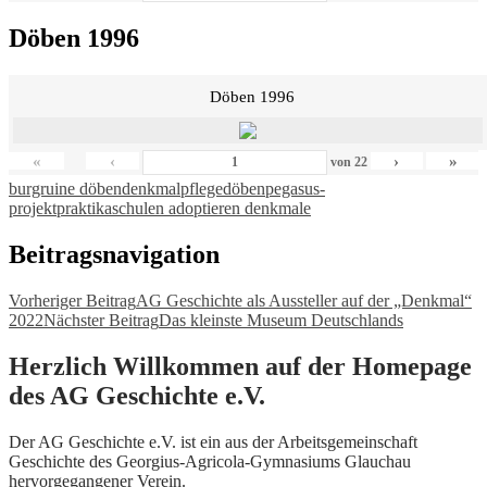
Döben 1996
Döben 1996
«
‹
›
»
von
22
burgruine döben
denkmalpflege
döben
pegasus-
projekt
praktika
schulen adoptieren denkmale
Beitragsnavigation
Vorheriger Beitrag
AG Geschichte als Aussteller auf der „Denkmal“
2022
Nächster Beitrag
Das kleinste Museum Deutschlands
Herzlich Willkommen auf der Homepage
des AG Geschichte e.V.
Der AG Geschichte e.V. ist ein aus der Arbeitsgemeinschaft
Geschichte des Georgius-Agricola-Gymnasiums Glauchau
hervorgegangener Verein.