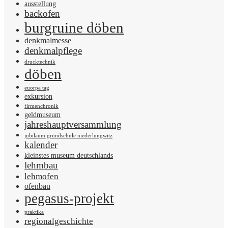
ausstellung
backofen
burgruine döben
denkmalmesse
denkmalpflege
drucktechnik
döben
euorpa tag
exkursion
firmenchronik
geldmuseum
jahreshauptversammlung
jubiläum grundschule niederlungwitz
kalender
kleinstes museum deutschlands
lehmbau
lehmofen
ofenbau
pegasus-projekt
praktika
regionalgeschichte