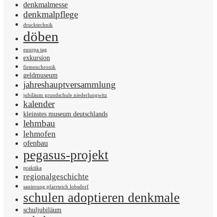
denkmalmesse
denkmalpflege
drucktechnik
döben
euorpa tag
exkursion
firmenchronik
geldmuseum
jahreshauptversammlung
jubiläum grundschule niederlungwitz
kalender
kleinstes museum deutschlands
lehmbau
lehmofen
ofenbau
pegasus-projekt
praktika
regionalgeschichte
sanierung pfarrteich lobsdorf
schulen adoptieren denkmale
schuljubiläum