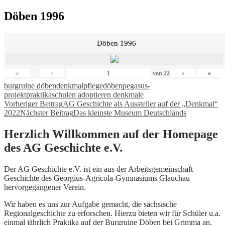
Döben 1996
Döben 1996
«
‹
›
»
von
22
burgruine döben
denkmalpflege
döben
pegasus-
projekt
praktika
schulen adoptieren denkmale
Beitragsnavigation
Vorheriger Beitrag
AG Geschichte als Aussteller auf der „Denkmal“
2022
Nächster Beitrag
Das kleinste Museum Deutschlands
Herzlich Willkommen auf der Homepage
des AG Geschichte e.V.
Der AG Geschichte e.V. ist ein aus der Arbeitsgemeinschaft
Geschichte des Georgius-Agricola-Gymnasiums Glauchau
hervorgegangener Verein.
Wir haben es uns zur Aufgabe gemacht, die sächsische
Regionalgeschichte zu erforschen. Hierzu bieten wir für Schüler u.a.
einmal jährlich Praktika auf der Burgruine Döben bei Grimma an.