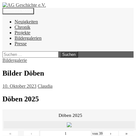
Zum
Inhalt
Suchen
Primäres Menü
springen
AG Geschichte e.V.
Neuigkeiten
Chronik
Projekte
Bildergalerien
Presse
Suchen
nach:
Bildergalerie
Bilder Döben
10. Oktober 2023
Claudia
Döben 2025
Döben 2025
«
‹
›
»
von
39