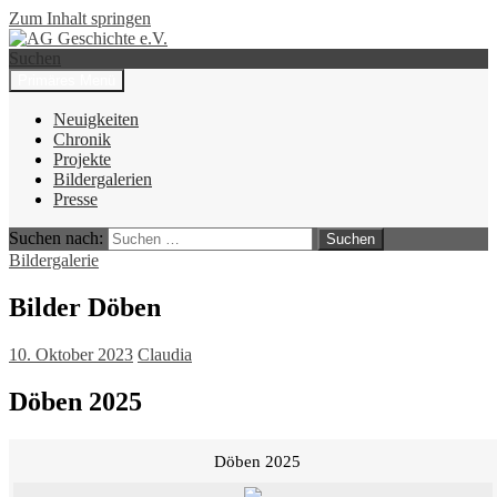
Zum Inhalt springen
Suchen
Primäres Menü
AG Geschichte e.V.
Neuigkeiten
Chronik
Projekte
Bildergalerien
Presse
Suchen nach:
Bildergalerie
Bilder Döben
10. Oktober 2023
Claudia
Döben 2025
Döben 2025