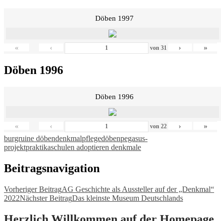
Döben 1997
«
‹
›
»
von
31
Döben 1996
Döben 1996
«
‹
›
»
von
22
burgruine döben
denkmalpflege
döben
pegasus-
projekt
praktika
schulen adoptieren denkmale
Beitragsnavigation
Vorheriger Beitrag
AG Geschichte als Aussteller auf der „Denkmal“
2022
Nächster Beitrag
Das kleinste Museum Deutschlands
Herzlich Willkommen auf der Homepage