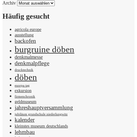
Archiv
Häufig gesucht
agricola europe
ausstellung
backofen
burgruine döben
denkmalmesse
denkmalpflege
drucktechnik
döben
euorpa tag
exkursion
firmenchronik
geldmuseum
jahreshauptversammlung
jubiläum grundschule niederlungwitz
kalender
kleinstes museum deutschlands
lehmbau