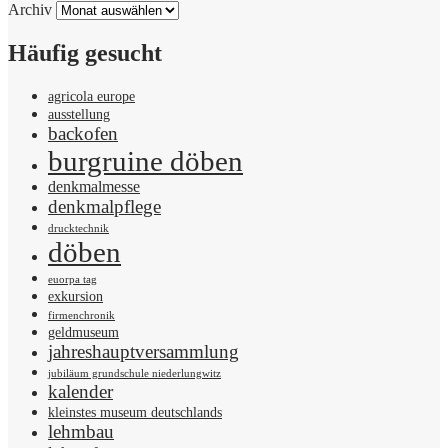
Archiv
Häufig gesucht
agricola europe
ausstellung
backofen
burgruine döben
denkmalmesse
denkmalpflege
drucktechnik
döben
euorpa tag
exkursion
firmenchronik
geldmuseum
jahreshauptversammlung
jubiläum grundschule niederlungwitz
kalender
kleinstes museum deutschlands
lehmbau