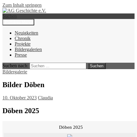
Zum Inhalt springen
Suchen
Primäres Menü
AG Geschichte e.V.
Neuigkeiten
Chronik
Projekte
Bildergalerien
Presse
Suchen nach:
Bildergalerie
Bilder Döben
10. Oktober 2023
Claudia
Döben 2025
Döben 2025