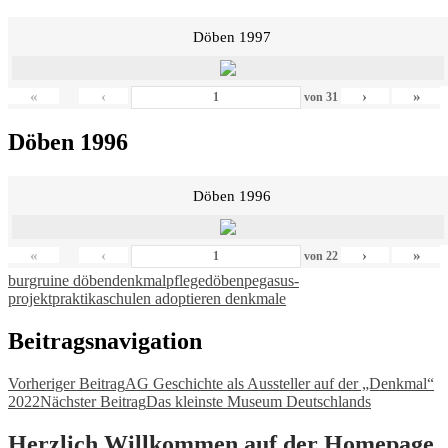
Döben 1997
«
‹
›
»
von
31
Döben 1996
Döben 1996
«
‹
›
»
von
22
burgruine döben
denkmalpflege
döben
pegasus-
projekt
praktika
schulen adoptieren denkmale
Beitragsnavigation
Vorheriger Beitrag
AG Geschichte als Aussteller auf der „Denkmal“
2022
Nächster Beitrag
Das kleinste Museum Deutschlands
Herzlich Willkommen auf der Homepage