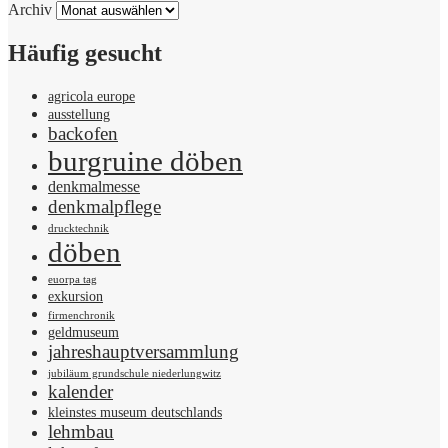
Archiv
Häufig gesucht
agricola europe
ausstellung
backofen
burgruine döben
denkmalmesse
denkmalpflege
drucktechnik
döben
euorpa tag
exkursion
firmenchronik
geldmuseum
jahreshauptversammlung
jubiläum grundschule niederlungwitz
kalender
kleinstes museum deutschlands
lehmbau