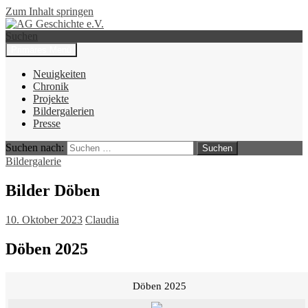
Zum Inhalt springen
Suchen
Primäres Menü
AG Geschichte e.V.
Neuigkeiten
Chronik
Projekte
Bildergalerien
Presse
Suchen nach:
Bildergalerie
Bilder Döben
10. Oktober 2023
Claudia
Döben 2025
Döben 2025