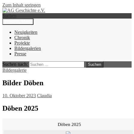
Zum Inhalt springen
Suchen
Primäres Menü
AG Geschichte e.V.
Neuigkeiten
Chronik
Projekte
Bildergalerien
Presse
Suchen nach:
Bildergalerie
Bilder Döben
10. Oktober 2023
Claudia
Döben 2025
Döben 2025