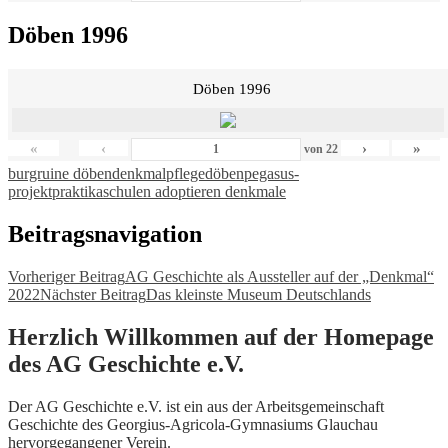
Döben 1996
Döben 1996
«
‹
›
»
von
22
burgruine döben
denkmalpflege
döben
pegasus-
projekt
praktika
schulen adoptieren denkmale
Beitragsnavigation
Vorheriger Beitrag
AG Geschichte als Aussteller auf der „Denkmal“
2022
Nächster Beitrag
Das kleinste Museum Deutschlands
Herzlich Willkommen auf der Homepage
des AG Geschichte e.V.
Der AG Geschichte e.V. ist ein aus der Arbeitsgemeinschaft
Geschichte des Georgius-Agricola-Gymnasiums Glauchau
hervorgegangener Verein.