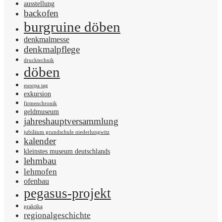
ausstellung
backofen
burgruine döben
denkmalmesse
denkmalpflege
drucktechnik
döben
euorpa tag
exkursion
firmenchronik
geldmuseum
jahreshauptversammlung
jubiläum grundschule niederlungwitz
kalender
kleinstes museum deutschlands
lehmbau
lehmofen
ofenbau
pegasus-projekt
praktika
regionalgeschichte