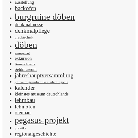
ausstellung
backofen
burgruine döben
denkmalmesse
denkmalpflege
drucktechnik
döben
euorpa tag
exkursion
firmenchronik
geldmuseum
jahreshauptversammlung
jubiläum grundschule niederlungwitz
kalender
kleinstes museum deutschlands
lehmbau
lehmofen
ofenbau
pegasus-projekt
praktika
regionalgeschichte