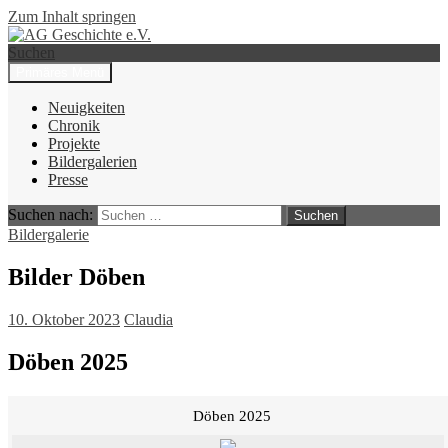
Zum Inhalt springen
Suchen
Primäres Menü
AG Geschichte e.V.
Neuigkeiten
Chronik
Projekte
Bildergalerien
Presse
Suchen nach:
Bildergalerie
Bilder Döben
10. Oktober 2023
Claudia
Döben 2025
Döben 2025