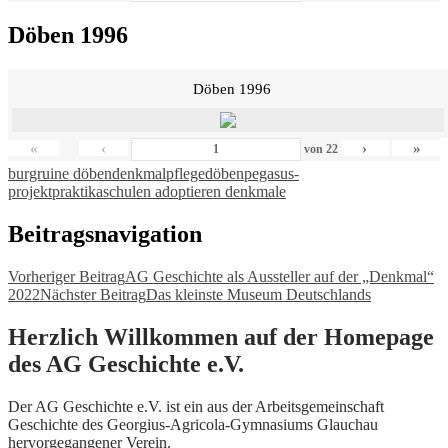
Döben 1996
Döben 1996
«
‹
›
»
von
22
burgruine döben
denkmalpflege
döben
pegasus-
projekt
praktika
schulen adoptieren denkmale
Beitragsnavigation
Vorheriger Beitrag
AG Geschichte als Aussteller auf der „Denkmal“
2022
Nächster Beitrag
Das kleinste Museum Deutschlands
Herzlich Willkommen auf der Homepage
des AG Geschichte e.V.
Der AG Geschichte e.V. ist ein aus der Arbeitsgemeinschaft
Geschichte des Georgius-Agricola-Gymnasiums Glauchau
hervorgegangener Verein.