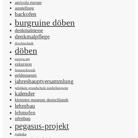
agricola europe
ausstellung
backofen
burgruine döben
denkmalmesse
denkmalpflege
drucktechnik
döben
euorpa tag
exkursion
firmenchronik
geldmuseum
jahreshauptversammlung
jubiläum grundschule niederlungwitz
kalender
kleinstes museum deutschlands
lehmbau
lehmofen
ofenbau
pegasus-projekt
praktika