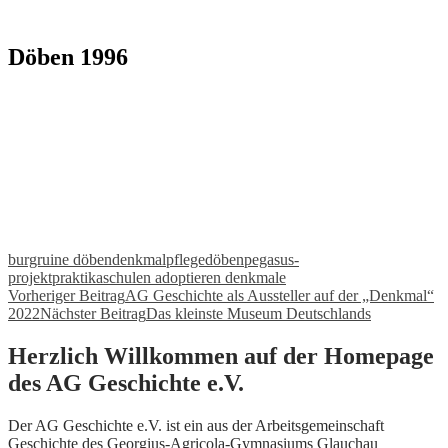
Döben 1996
burgruine döben
denkmalpflege
döben
pegasus-
projekt
praktika
schulen adoptieren denkmale
Beitragsnavigation
Vorheriger Beitrag
AG Geschichte als Aussteller auf der „Denkmal“
2022
Nächster Beitrag
Das kleinste Museum Deutschlands
Herzlich Willkommen auf der Homepage
des AG Geschichte e.V.
Der AG Geschichte e.V. ist ein aus der Arbeitsgemeinschaft
Geschichte des Georgius-Agricola-Gymnasiums Glauchau