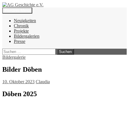
Zum
Inhalt
Suchen
Primäres Menü
springen
AG Geschichte e.V.
Neuigkeiten
Chronik
Projekte
Bildergalerien
Presse
Suchen
nach:
Bildergalerie
Bilder Döben
10. Oktober 2023
Claudia
Döben 2025