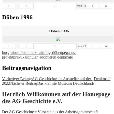
«
‹
›
»
von
31
Döben 1996
Döben 1996
«
‹
›
»
von
22
burgruine döben
denkmalpflege
döben
pegasus-
projekt
praktika
schulen adoptieren denkmale
Beitragsnavigation
Vorheriger Beitrag
AG Geschichte als Aussteller auf der „Denkmal“
2022
Nächster Beitrag
Das kleinste Museum Deutschlands
Herzlich Willkommen auf der Homepage
des AG Geschichte e.V.
Der AG Geschichte e.V. ist ein aus der Arbeitsgemeinschaft