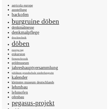
agricola europe
ausstellung
backofen
burgruine döben
denkmalmesse
denkmalpflege
drucktechnik
döben
euorpa tag
exkursion
firmenchronik
geldmuseum
jahreshauptversammlung
jubiläum grundschule niederlungwitz
kalender
kleinstes museum deutschlands
lehmbau
lehmofen
ofenbau
pegasus-projekt