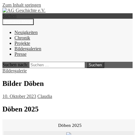
Zum Inhalt springen
Suchen
Primäres Menü
AG Geschichte e.V.
Neuigkeiten
Chronik
Projekte
Bildergalerien
Presse
Suchen nach:
Bildergalerie
Bilder Döben
10. Oktober 2023
Claudia
Döben 2025
Döben 2025