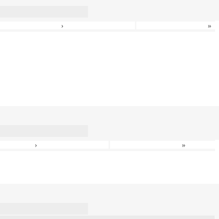
›
»
›
»