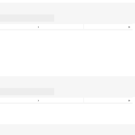
›
»
›
»