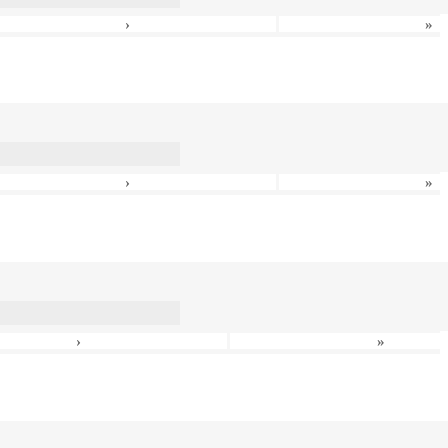
›
»
›
»
›
»