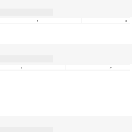
›
»
›
»