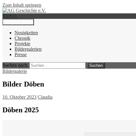
Zum Inhalt springen
Suchen
Primäres Menü
AG Geschichte e.V.
Neuigkeiten
Chronik
Projekte
Bildergalerien
Presse
Suchen nach:
Bildergalerie
Bilder Döben
10. Oktober 2023
Claudia
Döben 2025