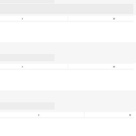
›
»
›
»
›
»