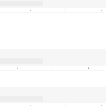
›
»
›
»
›
»