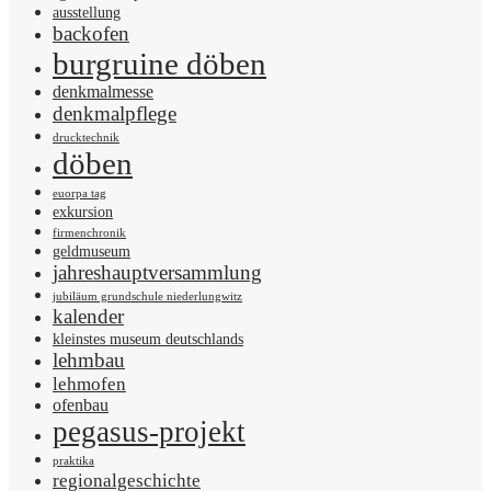
ausstellung
backofen
burgruine döben
denkmalmesse
denkmalpflege
drucktechnik
döben
euorpa tag
exkursion
firmenchronik
geldmuseum
jahreshauptversammlung
jubiläum grundschule niederlungwitz
kalender
kleinstes museum deutschlands
lehmbau
lehmofen
ofenbau
pegasus-projekt
praktika
regionalgeschichte