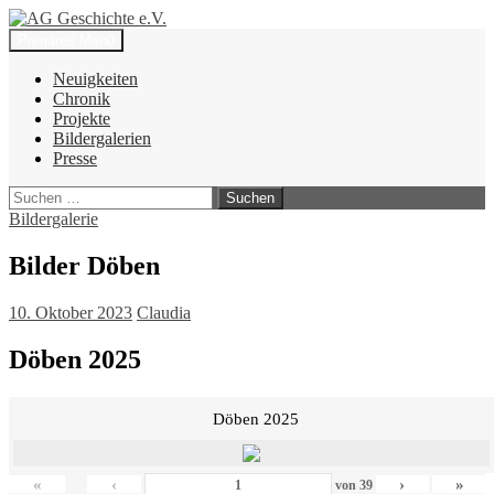
Zum
Inhalt
Suchen
Primäres Menü
springen
AG Geschichte e.V.
Neuigkeiten
Chronik
Projekte
Bildergalerien
Presse
Suchen
nach:
Bildergalerie
Bilder Döben
10. Oktober 2023
Claudia
Döben 2025
Döben 2025
«
‹
›
»
von
39