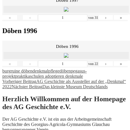
Döben 1997
«
‹
›
»
von
31
Döben 1996
Döben 1996
«
‹
›
»
von
22
burgruine döben
denkmalpflege
döben
pegasus-
projekt
praktika
schulen adoptieren denkmale
Beitragsnavigation
Vorheriger Beitrag
AG Geschichte als Aussteller auf der „Denkmal“
2022
Nächster Beitrag
Das kleinste Museum Deutschlands
Herzlich Willkommen auf der Homepage
des AG Geschichte e.V.
Der AG Geschichte e.V. ist ein aus der Arbeitsgemeinschaft
Geschichte des Georgius-Agricola-Gymnasiums Glauchau
hervorgegangener Verein.