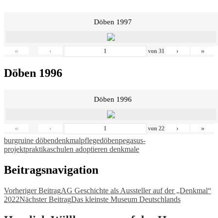
Döben 1997
«
‹
›
»
von
31
Döben 1996
Döben 1996
«
‹
›
»
von
22
burgruine döben
denkmalpflege
döben
pegasus-
projekt
praktika
schulen adoptieren denkmale
Beitragsnavigation
Vorheriger Beitrag
AG Geschichte als Aussteller auf der „Denkmal“
2022
Nächster Beitrag
Das kleinste Museum Deutschlands