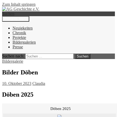
Zum Inhalt springen
Suchen
Primäres Menü
AG Geschichte e.V.
Neuigkeiten
Chronik
Projekte
Bildergalerien
Presse
Suchen nach:
Bildergalerie
Bilder Döben
10. Oktober 2023
Claudia
Döben 2025
Döben 2025