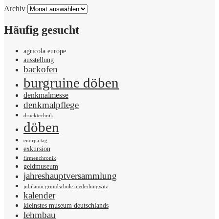
Archiv
Häufig gesucht
agricola europe
ausstellung
backofen
burgruine döben
denkmalmesse
denkmalpflege
drucktechnik
döben
euorpa tag
exkursion
firmenchronik
geldmuseum
jahreshauptversammlung
jubiläum grundschule niederlungwitz
kalender
kleinstes museum deutschlands
lehmbau