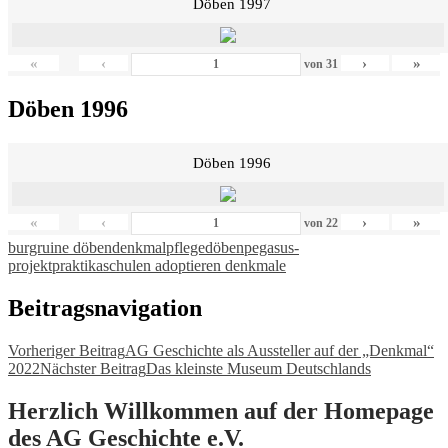
Döben 1997
«
‹
›
»
von
31
Döben 1996
Döben 1996
«
‹
›
»
von
22
burgruine döben
denkmalpflege
döben
pegasus-
projekt
praktika
schulen adoptieren denkmale
Beitragsnavigation
Vorheriger Beitrag
AG Geschichte als Aussteller auf der „Denkmal“
2022
Nächster Beitrag
Das kleinste Museum Deutschlands
Herzlich Willkommen auf der Homepage
des AG Geschichte e.V.