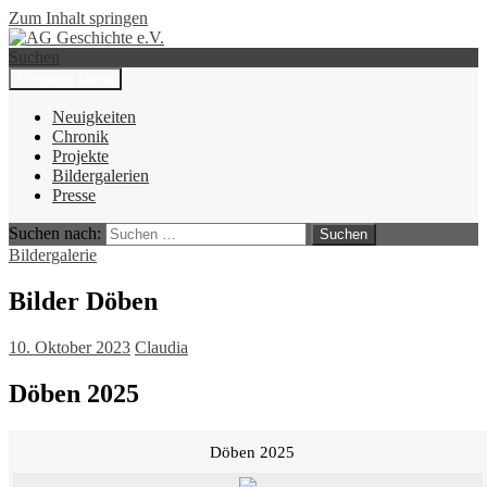
Zum Inhalt springen
Suchen
Primäres Menü
AG Geschichte e.V.
Neuigkeiten
Chronik
Projekte
Bildergalerien
Presse
Suchen nach:
Bildergalerie
Bilder Döben
10. Oktober 2023
Claudia
Döben 2025
Döben 2025