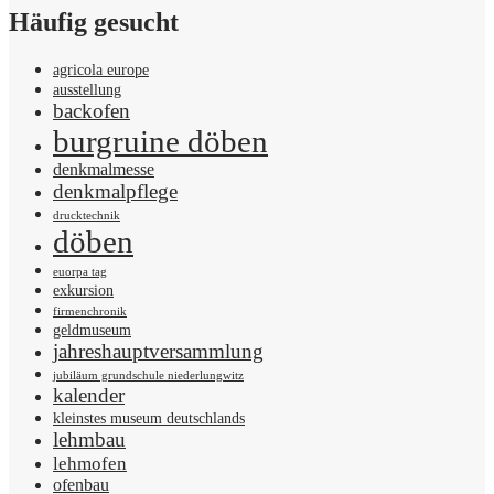
Häufig gesucht
agricola europe
ausstellung
backofen
burgruine döben
denkmalmesse
denkmalpflege
drucktechnik
döben
euorpa tag
exkursion
firmenchronik
geldmuseum
jahreshauptversammlung
jubiläum grundschule niederlungwitz
kalender
kleinstes museum deutschlands
lehmbau
lehmofen
ofenbau