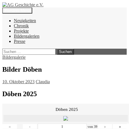
Zum
Inhalt
Suchen
Primäres Menü
springen
AG Geschichte e.V.
Neuigkeiten
Chronik
Projekte
Bildergalerien
Presse
Suchen
nach:
Bildergalerie
Bilder Döben
10. Oktober 2023
Claudia
Döben 2025
Döben 2025
«
‹
›
»
von
39