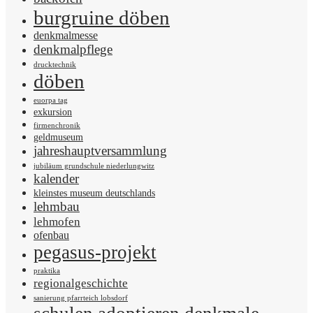
burgruine döben
denkmalmesse
denkmalpflege
drucktechnik
döben
euorpa tag
exkursion
firmenchronik
geldmuseum
jahreshauptversammlung
jubiläum grundschule niederlungwitz
kalender
kleinstes museum deutschlands
lehmbau
lehmofen
ofenbau
pegasus-projekt
praktika
regionalgeschichte
sanierung pfarrteich lobsdorf