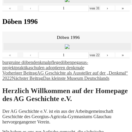
«
‹
›
»
von
31
Döben 1996
Döben 1996
«
‹
›
»
von
22
burgruine döben
denkmalpflege
döben
pegasus-
projekt
praktika
schulen adoptieren denkmale
Beitragsnavigation
Vorheriger Beitrag
AG Geschichte als Aussteller auf der „Denkmal“
2022
Nächster Beitrag
Das kleinste Museum Deutschlands
Herzlich Willkommen auf der Homepage
des AG Geschichte e.V.
Der AG Geschichte e.V. ist ein aus der Arbeitsgemeinschaft
Geschichte des Georgius-Agricola-Gymnasiums Glauchau
hervorgegangener Verein.
Wir haben es uns zur Aufgabe gemacht, die sächsische