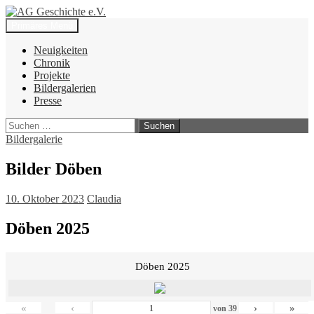
Zum
Inhalt
Suchen
Primäres Menü
springen
AG Geschichte e.V.
Neuigkeiten
Chronik
Projekte
Bildergalerien
Presse
Suchen
nach:
Bildergalerie
Bilder Döben
10. Oktober 2023
Claudia
Döben 2025
Döben 2025
«
‹
›
»
von
39