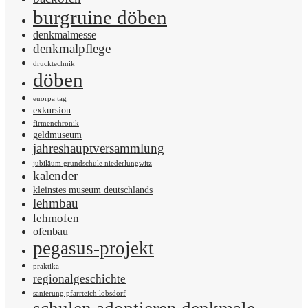
burgruine döben
denkmalmesse
denkmalpflege
drucktechnik
döben
euorpa tag
exkursion
firmenchronik
geldmuseum
jahreshauptversammlung
jubiläum grundschule niederlungwitz
kalender
kleinstes museum deutschlands
lehmbau
lehmofen
ofenbau
pegasus-projekt
praktika
regionalgeschichte
sanierung pfarrteich lobsdorf