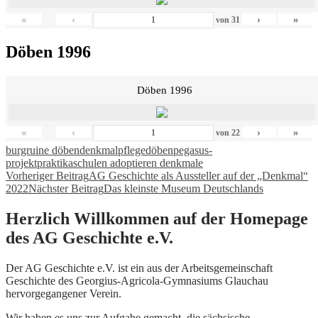
«
‹
›
»
von
31
Döben 1996
Döben 1996
«
‹
›
»
von
22
burgruine döben
denkmalpflege
döben
pegasus-
projekt
praktika
schulen adoptieren denkmale
Beitragsnavigation
Vorheriger Beitrag
AG Geschichte als Aussteller auf der „Denkmal“
2022
Nächster Beitrag
Das kleinste Museum Deutschlands
Herzlich Willkommen auf der Homepage
des AG Geschichte e.V.
Der AG Geschichte e.V. ist ein aus der Arbeitsgemeinschaft
Geschichte des Georgius-Agricola-Gymnasiums Glauchau
hervorgegangener Verein.
Wir haben es uns zur Aufgabe gemacht, die sächsische