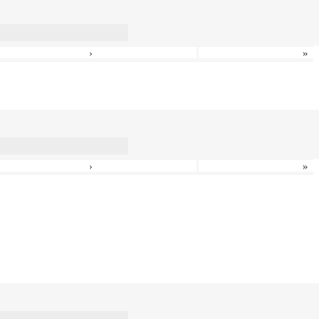
›
»
›
»