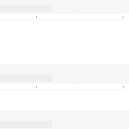
›
»
›
»