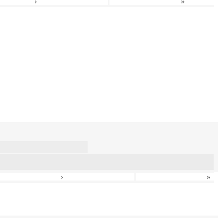
›
»
›
»