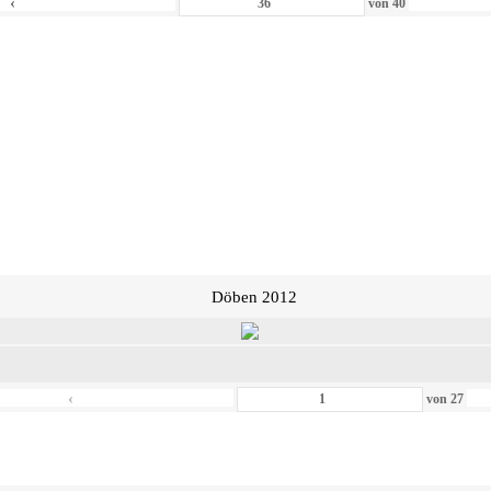
‹
von
40
Döben 2012
‹
von
27