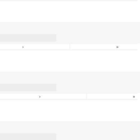
›
»
›
»