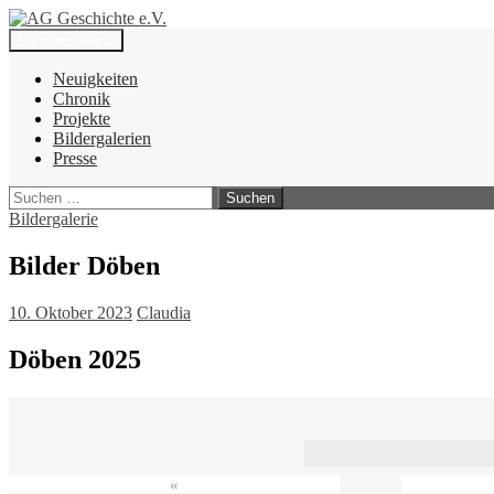
Zum
Inhalt
Suchen
Primäres Menü
springen
AG Geschichte e.V.
Neuigkeiten
Chronik
Projekte
Bildergalerien
Presse
Suchen
nach:
Bildergalerie
Bilder Döben
10. Oktober 2023
Claudia
Döben 2025
«