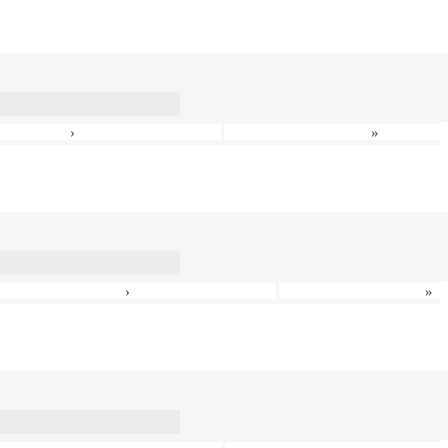
›
»
›
»