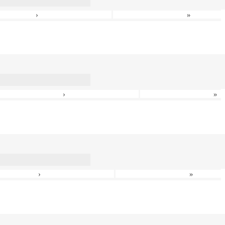
›
»
›
»
›
»