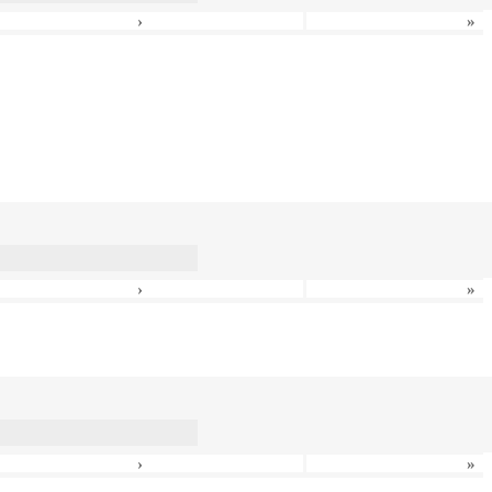
›
»
›
»
›
»